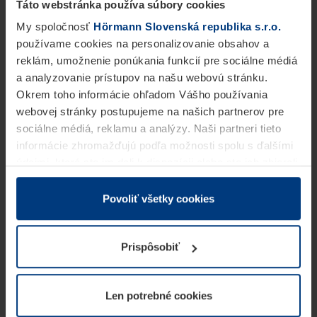
Táto webstránka používa súbory cookies
My spoločnosť
Hörmann Slovenská republika s.r.o.
používame cookies na personalizovanie obsahov a
reklám, umožnenie ponúkania funkcií pre sociálne médiá
a analyzovanie prístupov na našu webovú stránku.
Okrem toho informácie ohľadom Vášho používania
webovej stránky postupujeme na našich partnerov pre
sociálne médiá, reklamu a analýzy. Naši partneri tieto
informácie zhromažďujú podľa možnosti spolu s ďalšími
údajmi, ktoré ste im dali k dispozícii alebo ste ich zbierali
v rámci Vášho využívania služieb.
Z právneho hľadiska môžeme cookies ukladať na Vašom
Povoliť všetky cookies
zariadení, keď sú tieto bezpodmienečne potrebné na
prevádzku tejto stránky. Pre všetky ostatné typy cookie
Prispôsobiť
potrebujeme Vaše povolenie. Vaše povolenie môžete
kedykoľvek zmeniť alebo odvolať vo vysvetlení cookie
na stránke
Vyhlásenie o ochrane osobných údajov
Len potrebné cookies
našej webovej stránky.