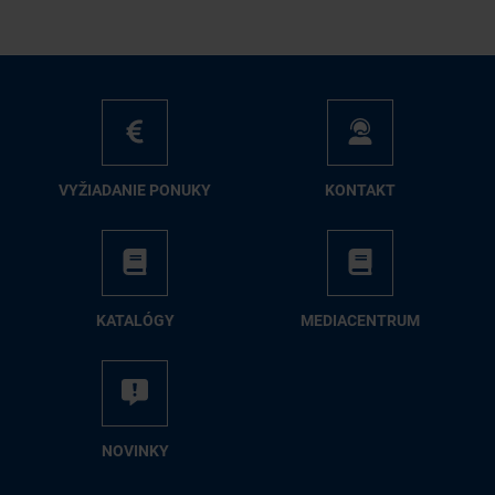
VY­ŽIA­DA­NIE PO­NU­KY
KON­TAKT
KA­TA­LÓ­GY
ME­DIA­CEN­TRUM
NO­VIN­KY