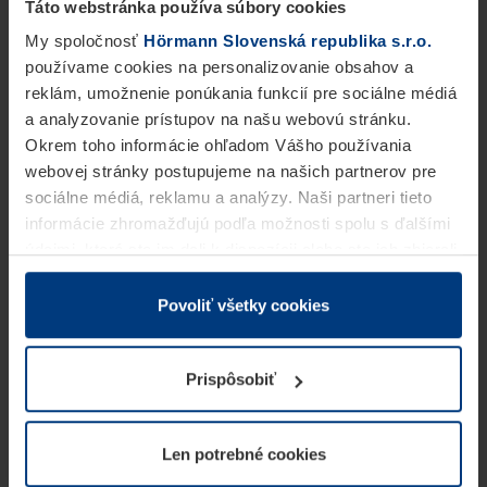
Táto webstránka používa súbory cookies
My spoločnosť
Hörmann Slovenská republika s.r.o.
používame cookies na personalizovanie obsahov a
reklám, umožnenie ponúkania funkcií pre sociálne médiá
a analyzovanie prístupov na našu webovú stránku.
Okrem toho informácie ohľadom Vášho používania
webovej stránky postupujeme na našich partnerov pre
sociálne médiá, reklamu a analýzy. Naši partneri tieto
informácie zhromažďujú podľa možnosti spolu s ďalšími
údajmi, ktoré ste im dali k dispozícii alebo ste ich zbierali
v rámci Vášho využívania služieb.
Z právneho hľadiska môžeme cookies ukladať na Vašom
Povoliť všetky cookies
zariadení, keď sú tieto bezpodmienečne potrebné na
prevádzku tejto stránky. Pre všetky ostatné typy cookie
Prispôsobiť
potrebujeme Vaše povolenie. Vaše povolenie môžete
kedykoľvek zmeniť alebo odvolať vo vysvetlení cookie
na stránke
Vyhlásenie o ochrane osobných údajov
Len potrebné cookies
našej webovej stránky.