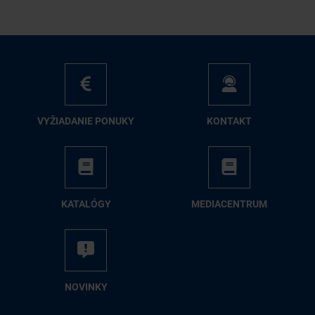
VY­ŽIA­DA­NIE PO­NU­KY
KON­TAKT
KA­TA­LÓ­GY
ME­DIA­CEN­TRUM
NO­VIN­KY