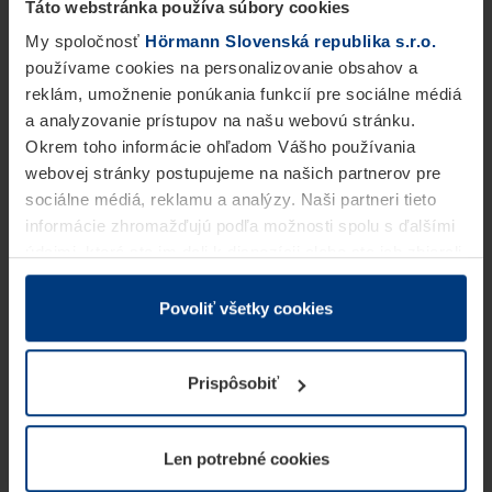
Táto webstránka používa súbory cookies
My spoločnosť
Hörmann Slovenská republika s.r.o.
používame cookies na personalizovanie obsahov a
reklám, umožnenie ponúkania funkcií pre sociálne médiá
a analyzovanie prístupov na našu webovú stránku.
Okrem toho informácie ohľadom Vášho používania
webovej stránky postupujeme na našich partnerov pre
sociálne médiá, reklamu a analýzy. Naši partneri tieto
informácie zhromažďujú podľa možnosti spolu s ďalšími
údajmi, ktoré ste im dali k dispozícii alebo ste ich zbierali
v rámci Vášho využívania služieb.
Z právneho hľadiska môžeme cookies ukladať na Vašom
Povoliť všetky cookies
zariadení, keď sú tieto bezpodmienečne potrebné na
prevádzku tejto stránky. Pre všetky ostatné typy cookie
Prispôsobiť
potrebujeme Vaše povolenie. Vaše povolenie môžete
kedykoľvek zmeniť alebo odvolať vo vysvetlení cookie
na stránke
Vyhlásenie o ochrane osobných údajov
Len potrebné cookies
našej webovej stránky.