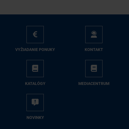
VY­ŽIA­DA­NIE PO­NU­KY
KON­TAKT
KA­TA­LÓ­GY
ME­DIA­CEN­TRUM
NO­VIN­KY