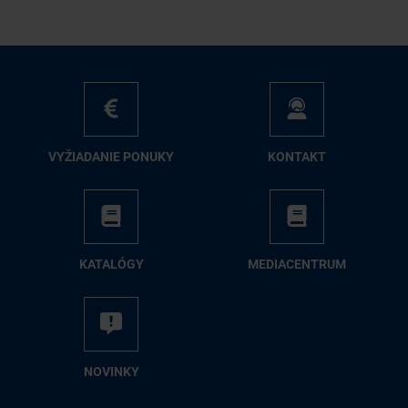
VY­ŽIA­DA­NIE PO­NU­KY
KON­TAKT
KA­TA­LÓ­GY
ME­DIA­CEN­TRUM
NO­VIN­KY