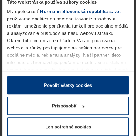
Táto webstránka používa súbory cookies
My spoločnosť
Hörmann Slovenská republika s.r.o.
používame cookies na personalizovanie obsahov a
reklám, umožnenie ponúkania funkcií pre sociálne médiá
a analyzovanie prístupov na našu webovú stránku.
Okrem toho informácie ohľadom Vášho používania
webovej stránky postupujeme na našich partnerov pre
sociálne médiá, reklamu a analýzy. Naši partneri tieto
informácie zhromažďujú podľa možnosti spolu s ďalšími
údajmi, ktoré ste im dali k dispozícii alebo ste ich zbierali
v rámci Vášho využívania služieb.
Z právneho hľadiska môžeme cookies ukladať na Vašom
Povoliť všetky cookies
zariadení, keď sú tieto bezpodmienečne potrebné na
prevádzku tejto stránky. Pre všetky ostatné typy cookie
Prispôsobiť
potrebujeme Vaše povolenie. Vaše povolenie môžete
kedykoľvek zmeniť alebo odvolať vo vysvetlení cookie
na stránke
Vyhlásenie o ochrane osobných údajov
Len potrebné cookies
našej webovej stránky.