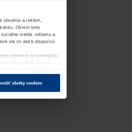
e obsahov a reklám,
stránku. Okrem toho
 sociálne médiá, reklamu a
ré ste im dali k dispozícii
ečne potrebné na prevádzku
môžete kedykoľvek zmeniť
j webovej stránky.
voliť všetky cookies