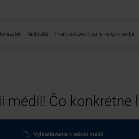
ernizátori
Architekti
Priemysel, podnikanie, verejný sektor
cii médií! Čo konkrétne
Vyhľadávanie v sekcii médií