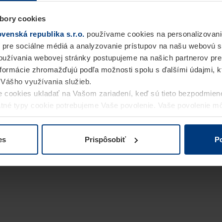
bory cookies
enská republika s.r.o.
používame cookies na personalizovani
 pre sociálne médiá a analyzovanie prístupov na našu webovú 
užívania webovej stránky postupujeme na našich partnerov pre
informácie zhromažďujú podľa možnosti spolu s ďalšími údajmi, kto
i Vášho využívania služieb.
 cookies ukladať na Vašom zariadení, keď sú tieto bezpodmien
statné typy cookie potrebujeme Vaše povolenie. Vaše povolenie 
cookie na stránke
Vyhlásenie o ochrane osobných údajov
naše
es
Prispôsobiť
Po