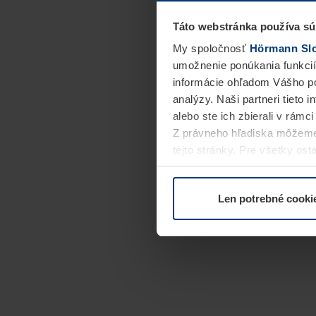
Táto webstránka používa sú
My spoločnosť
Hörmann Slov
umožnenie ponúkania funkcií
informácie ohľadom Vášho po
analýzy. Naši partneri tieto 
alebo ste ich zbierali v rámc
Z právneho hľadiska môžeme
tejto stránky. Pre všetky o
alebo odvolať vo vysvetlení 
Len potrebné cooki