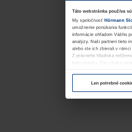
Táto webstránka používa sú
My spoločnosť
Hörmann Slov
umožnenie ponúkania funkcií
informácie ohľadom Vášho po
analýzy. Naši partneri tieto 
alebo ste ich zbierali v rámc
Z právneho hľadiska môžeme
tejto stránky. Pre všetky o
alebo odvolať vo vysvetlení 
Len potrebné cooki