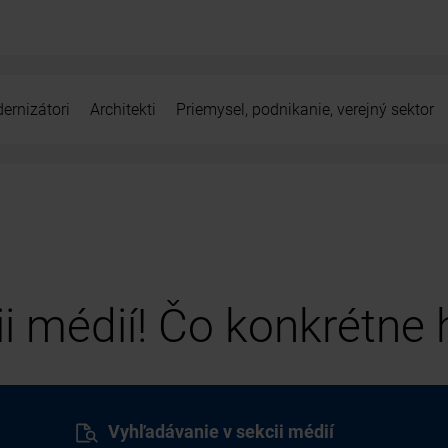
ernizátori
Architekti
Priemysel, podnikanie, verejný sektor
cii médií! Čo konkrétne
Vyhľadávanie v sekcii médií