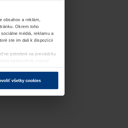
e obsahov a reklám,
stránku. Okrem toho
 sociálne médiá, reklamu a
ré ste im dali k dispozícii
ečne potrebné na prevádzku
môžete kedykoľvek zmeniť
j webovej stránky.
voliť všetky cookies