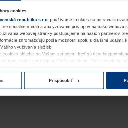
bory cookies
enská republika s.r.o.
používame cookies na personalizovani
 pre sociálne médiá a analyzovanie prístupov na našu webovú 
užívania webovej stránky postupujeme na našich partnerov pre
informácie zhromažďujú podľa možnosti spolu s ďalšími údajmi, kto
i Vášho využívania služieb.
 cookies ukladať na Vašom zariadení, keď sú tieto bezpodmien
statné typy cookie potrebujeme Vaše povolenie. Vaše povolenie 
cookie na stránke
Vyhlásenie o ochrane osobných údajov
naše
es
Prispôsobiť
Po