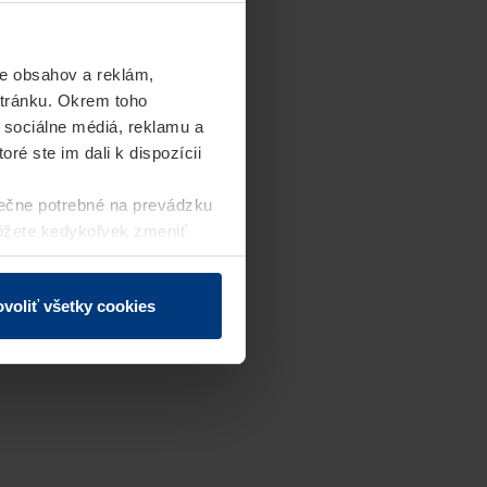
e obsahov a reklám,
stránku. Okrem toho
 sociálne médiá, reklamu a
ré ste im dali k dispozícii
ečne potrebné na prevádzku
môžete kedykoľvek zmeniť
j webovej stránky.
voliť všetky cookies