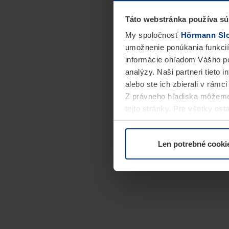
Táto webstránka používa sú
My spoločnosť
Hörmann Slov
umožnenie ponúkania funkcií
informácie ohľadom Vášho po
analýzy. Naši partneri tieto 
alebo ste ich zbierali v rámc
Z právneho hľadiska môžeme
tejto stránky. Pre všetky o
alebo odvolať vo vysvetlení 
Len potrebné cooki