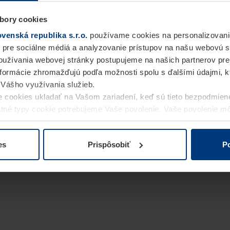
bory cookies
enská republika s.r.o.
používame cookies na personalizovani
 pre sociálne médiá a analyzovanie prístupov na našu webovú 
užívania webovej stránky postupujeme na našich partnerov pre
informácie zhromažďujú podľa možnosti spolu s ďalšími údajmi, kto
i Vášho využívania služieb.
 cookies ukladať na Vašom zariadení, keď sú tieto bezpodmien
statné typy cookie potrebujeme Vaše povolenie. Vaše povolenie 
cookie na stránke
Vyhlásenie o ochrane osobných údajov
naše
es
Prispôsobiť
Po