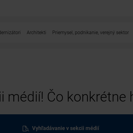
ernizátori
Architekti
Priemysel, podnikanie, verejný sektor
cii médií! Čo konkrétne
Vyhľadávanie v sekcii médií