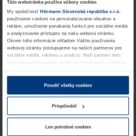
Táto webstránka používa súbory cookies
My spoločnosť
Hörmann Slovenská republika s.r.o.
používame cookies na personalizovanie obsahov a
reklám, umožnenie ponúkania funkcií pre sociálne médiá
a analyzovanie prístupov na našu webovú stránku.
Okrem toho informácie ohľadom Vášho používania
webovej stránky postupujeme na našich partnerov pre
sociálne médiá, reklamu a analýzy. Naši partneri tieto
informácie zhromažďujú podľa možnosti spolu s ďalšími
údajmi, ktoré ste im dali k dispozícii alebo ste ich zbierali
v rámci Vášho využívania služieb.
Z právneho hľadiska môžeme cookies ukladať na Vašom
Povoliť všetky cookies
zariadení, keď sú tieto bezpodmienečne potrebné na
prevádzku tejto stránky. Pre všetky ostatné typy cookie
Prispôsobiť
potrebujeme Vaše povolenie. Vaše povolenie môžete
kedykoľvek zmeniť alebo odvolať vo vysvetlení cookie
na stránke
Vyhlásenie o ochrane osobných údajov
Len potrebné cookies
našej webovej stránky.