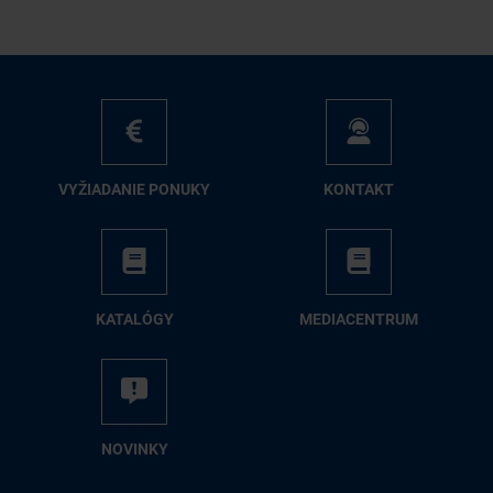
VY­ŽIA­DA­NIE PO­NU­KY
KON­TAKT
KA­TA­LÓ­GY
ME­DIA­CEN­TRUM
NO­VIN­KY