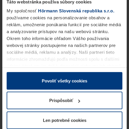
Táto webstránka používa súbory cookies
My spoločnosť
Hörmann Slovenská republika s.r.o.
používame cookies na personalizovanie obsahov a
reklám, umožnenie ponúkania funkcií pre sociálne médiá
a analyzovanie prístupov na našu webovú stránku.
Okrem toho informácie ohľadom Vášho používania
webovej stránky postupujeme na našich partnerov pre
sociálne médiá, reklamu a analýzy. Naši partneri tieto
informácie zhromažďujú podľa možnosti spolu s ďalšími
údajmi, ktoré ste im dali k dispozícii alebo ste ich zbierali
v rámci Vášho využívania služieb.
Z právneho hľadiska môžeme cookies ukladať na Vašom
Povoliť všetky cookies
zariadení, keď sú tieto bezpodmienečne potrebné na
prevádzku tejto stránky. Pre všetky ostatné typy cookie
Prispôsobiť
potrebujeme Vaše povolenie. Vaše povolenie môžete
kedykoľvek zmeniť alebo odvolať vo vysvetlení cookie
na stránke
Vyhlásenie o ochrane osobných údajov
Len potrebné cookies
našej webovej stránky.