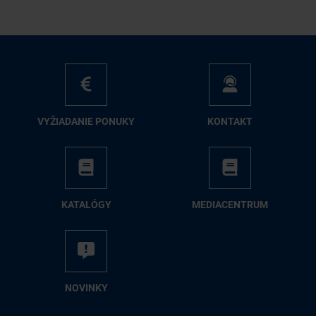
VY­ŽIA­DA­NIE PO­NU­KY
KON­TAKT
KA­TA­LÓ­GY
ME­DIA­CEN­TRUM
NO­VIN­KY