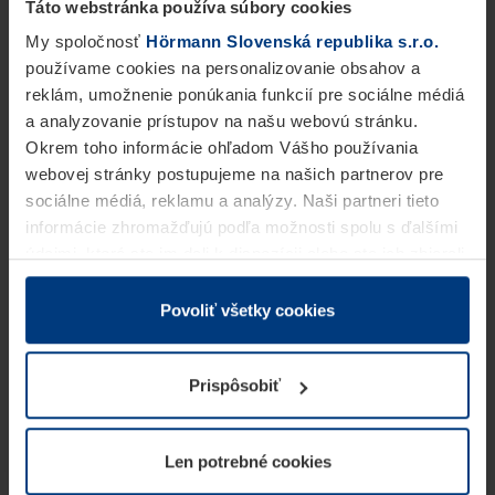
Táto webstránka používa súbory cookies
My spoločnosť
Hörmann Slovenská republika s.r.o.
používame cookies na personalizovanie obsahov a
reklám, umožnenie ponúkania funkcií pre sociálne médiá
a analyzovanie prístupov na našu webovú stránku.
Okrem toho informácie ohľadom Vášho používania
webovej stránky postupujeme na našich partnerov pre
sociálne médiá, reklamu a analýzy. Naši partneri tieto
informácie zhromažďujú podľa možnosti spolu s ďalšími
údajmi, ktoré ste im dali k dispozícii alebo ste ich zbierali
v rámci Vášho využívania služieb.
Z právneho hľadiska môžeme cookies ukladať na Vašom
Povoliť všetky cookies
zariadení, keď sú tieto bezpodmienečne potrebné na
prevádzku tejto stránky. Pre všetky ostatné typy cookie
Prispôsobiť
potrebujeme Vaše povolenie. Vaše povolenie môžete
kedykoľvek zmeniť alebo odvolať vo vysvetlení cookie
na stránke
Vyhlásenie o ochrane osobných údajov
Len potrebné cookies
našej webovej stránky.