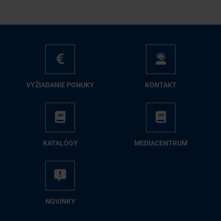
VY­ŽIA­DA­NIE PO­NU­KY
KON­TAKT
KA­TA­LÓ­GY
ME­DIA­CEN­TRUM
NO­VIN­KY