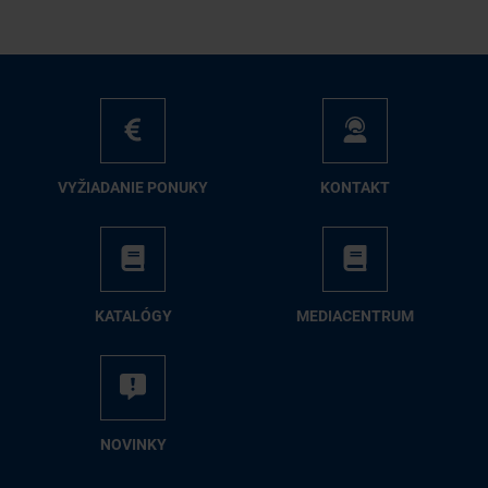
VY­ŽIA­DA­NIE PO­NU­KY
KON­TAKT
KA­TA­LÓ­GY
ME­DIA­CEN­TRUM
NO­VIN­KY