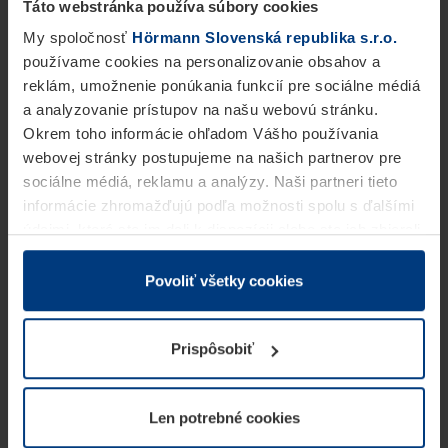
Táto webstránka používa súbory cookies
My spoločnosť
Hörmann Slovenská republika s.r.o.
používame cookies na personalizovanie obsahov a
reklám, umožnenie ponúkania funkcií pre sociálne médiá
a analyzovanie prístupov na našu webovú stránku.
Okrem toho informácie ohľadom Vášho používania
webovej stránky postupujeme na našich partnerov pre
sociálne médiá, reklamu a analýzy. Naši partneri tieto
informácie zhromažďujú podľa možnosti spolu s ďalšími
údajmi, ktoré ste im dali k dispozícii alebo ste ich zbierali
v rámci Vášho využívania služieb.
Z právneho hľadiska môžeme cookies ukladať na Vašom
Povoliť všetky cookies
zariadení, keď sú tieto bezpodmienečne potrebné na
prevádzku tejto stránky. Pre všetky ostatné typy cookie
Prispôsobiť
potrebujeme Vaše povolenie. Vaše povolenie môžete
kedykoľvek zmeniť alebo odvolať vo vysvetlení cookie
na stránke
Vyhlásenie o ochrane osobných údajov
Len potrebné cookies
našej webovej stránky.