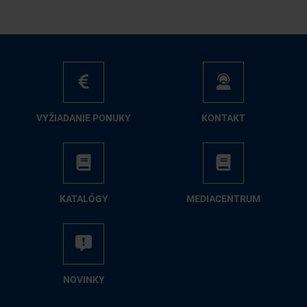
VY­ŽIA­DA­NIE PO­NU­KY
KON­TAKT
KA­TA­LÓ­GY
ME­DIA­CEN­TRUM
NO­VIN­KY