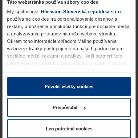
Táto webstránka používa súbory cookies
My spoločnosť
Hörmann Slovenská republika s.r.o.
používame cookies na personalizovanie obsahov a
reklám, umožnenie ponúkania funkcií pre sociálne médiá
a analyzovanie prístupov na našu webovú stránku.
Okrem toho informácie ohľadom Vášho používania
webovej stránky postupujeme na našich partnerov pre
sociálne médiá, reklamu a analýzy. Naši partneri tieto
informácie zhromažďujú podľa možnosti spolu s ďalšími
údajmi, ktoré ste im dali k dispozícii alebo ste ich zbierali
v rámci Vášho využívania služieb.
Z právneho hľadiska môžeme cookies ukladať na Vašom
Povoliť všetky cookies
zariadení, keď sú tieto bezpodmienečne potrebné na
prevádzku tejto stránky. Pre všetky ostatné typy cookie
Prispôsobiť
potrebujeme Vaše povolenie. Vaše povolenie môžete
kedykoľvek zmeniť alebo odvolať vo vysvetlení cookie
na stránke
Vyhlásenie o ochrane osobných údajov
Len potrebné cookies
našej webovej stránky.