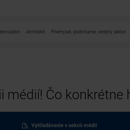
ernizátori
Architekti
Priemysel, podnikanie, verejný sektor
cii médií! Čo konkrétne
Vyhľadávanie v sekcii médií