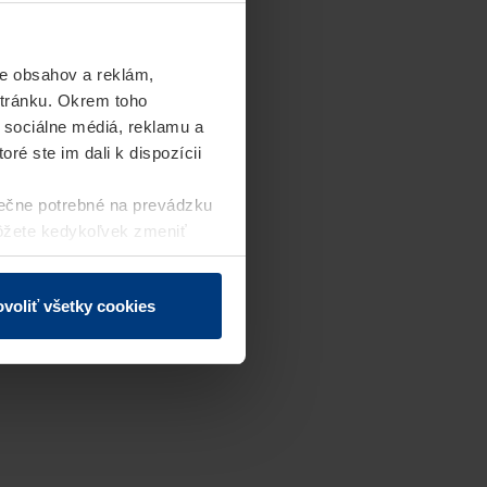
e obsahov a reklám,
stránku. Okrem toho
 sociálne médiá, reklamu a
ré ste im dali k dispozícii
ečne potrebné na prevádzku
môžete kedykoľvek zmeniť
j webovej stránky.
voliť všetky cookies