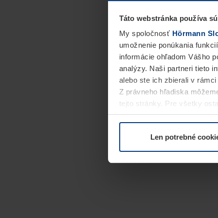
Táto webstránka používa sú
My spoločnosť
Hörmann Slov
umožnenie ponúkania funkcií
informácie ohľadom Vášho po
analýzy. Naši partneri tieto 
alebo ste ich zbierali v rámc
Z právneho hľadiska môžeme
tejto stránky. Pre všetky o
alebo odvolať vo vysvetlení 
Len potrebné cooki