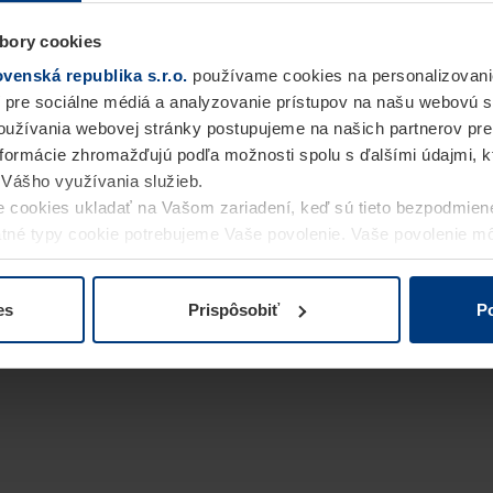
bory cookies
enská republika s.r.o.
používame cookies na personalizovani
 pre sociálne médiá a analyzovanie prístupov na našu webovú 
užívania webovej stránky postupujeme na našich partnerov pre
informácie zhromažďujú podľa možnosti spolu s ďalšími údajmi, kto
i Vášho využívania služieb.
 cookies ukladať na Vašom zariadení, keď sú tieto bezpodmien
statné typy cookie potrebujeme Vaše povolenie. Vaše povolenie 
cookie na stránke
Vyhlásenie o ochrane osobných údajov
naše
es
Prispôsobiť
Po