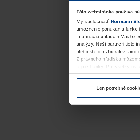
Táto webstránka používa sú
My spoločnosť
Hörmann Slov
umožnenie ponúkania funkcií
informácie ohľadom Vášho po
analýzy. Naši partneri tieto 
alebo ste ich zbierali v rámc
Z právneho hľadiska môžeme
tejto stránky. Pre všetky o
alebo odvolať vo vysvetlení 
Len potrebné cooki