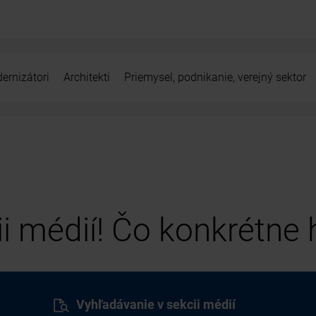
ernizátori
Architekti
Priemysel, podnikanie, verejný sektor
cii médií! Čo konkrétne
Vyhľadávanie v sekcii médií