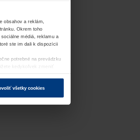
e obsahov a reklám,
stránku. Okrem toho
 sociálne médiá, reklamu a
ré ste im dali k dispozícii
ečne potrebné na prevádzku
môžete kedykoľvek zmeniť
j webovej stránky.
voliť všetky cookies