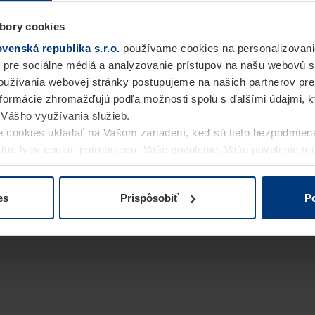
bory cookies
enská republika s.r.o.
používame cookies na personalizovani
 pre sociálne médiá a analyzovanie prístupov na našu webovú 
užívania webovej stránky postupujeme na našich partnerov pre
informácie zhromažďujú podľa možnosti spolu s ďalšími údajmi, kto
i Vášho využívania služieb.
 cookies ukladať na Vašom zariadení, keď sú tieto bezpodmien
statné typy cookie potrebujeme Vaše povolenie. Vaše povolenie 
cookie na stránke
Vyhlásenie o ochrane osobných údajov
naše
es
Prispôsobiť
Po