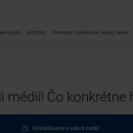
ernizátori
Architekti
Priemysel, podnikanie, verejný sektor
cii médií! Čo konkrétne
Vyhľadávanie v sekcii médií