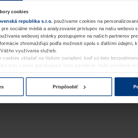
bory cookies
enská republika s.r.o.
používame cookies na personalizovani
 pre sociálne médiá a analyzovanie prístupov na našu webovú 
užívania webovej stránky postupujeme na našich partnerov pre
informácie zhromažďujú podľa možnosti spolu s ďalšími údajmi, kto
i Vášho využívania služieb.
 cookies ukladať na Vašom zariadení, keď sú tieto bezpodmien
statné typy cookie potrebujeme Vaše povolenie. Vaše povolenie 
cookie na stránke
Vyhlásenie o ochrane osobných údajov
naše
es
Prispôsobiť
Po