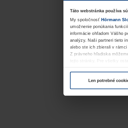
Táto webstránka používa sú
My spoločnosť
Hörmann Slov
umožnenie ponúkania funkcií
informácie ohľadom Vášho po
analýzy. Naši partneri tieto 
alebo ste ich zbierali v rámc
Z právneho hľadiska môžeme
tejto stránky. Pre všetky o
alebo odvolať vo vysvetlení 
Len potrebné cooki