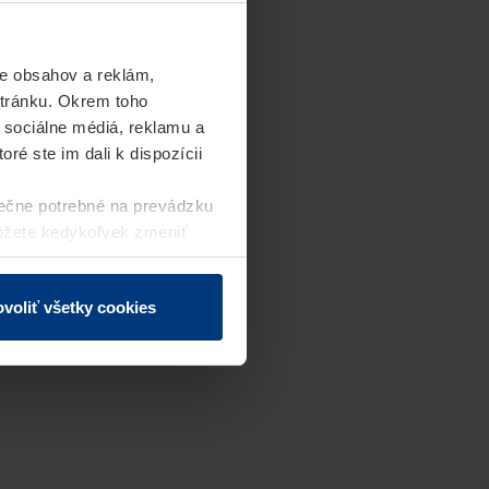
e obsahov a reklám,
stránku. Okrem toho
 sociálne médiá, reklamu a
ré ste im dali k dispozícii
ečne potrebné na prevádzku
môžete kedykoľvek zmeniť
j webovej stránky.
voliť všetky cookies