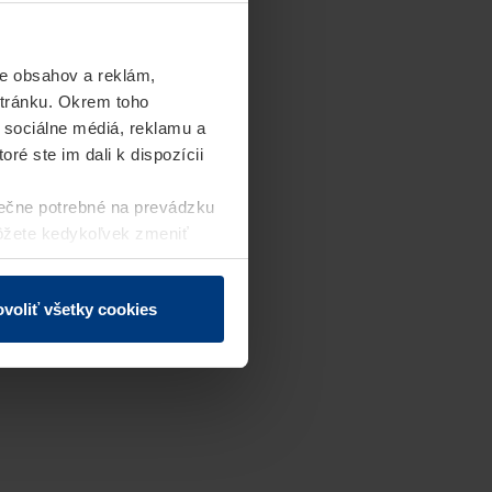
e obsahov a reklám,
stránku. Okrem toho
 sociálne médiá, reklamu a
ré ste im dali k dispozícii
ečne potrebné na prevádzku
môžete kedykoľvek zmeniť
j webovej stránky.
voliť všetky cookies