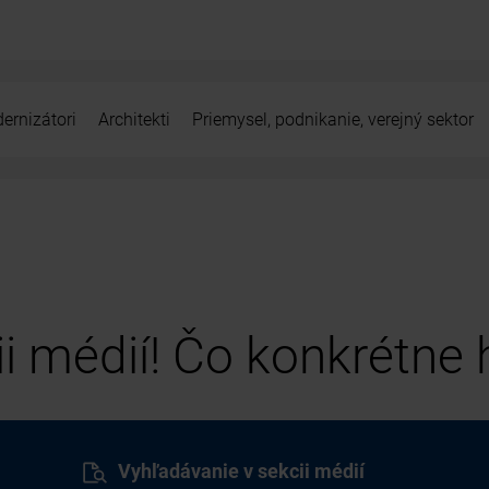
ernizátori
Architekti
Priemysel, podnikanie, verejný sektor
cii médií! Čo konkrétne
Vyhľadávanie v sekcii médií