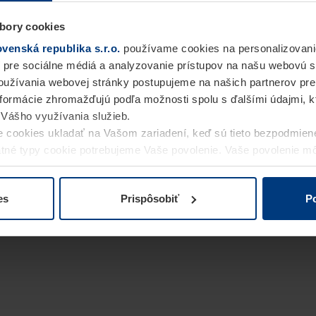
bory cookies
enská republika s.r.o.
používame cookies na personalizovani
 pre sociálne médiá a analyzovanie prístupov na našu webovú 
užívania webovej stránky postupujeme na našich partnerov pre
informácie zhromažďujú podľa možnosti spolu s ďalšími údajmi, kto
i Vášho využívania služieb.
 cookies ukladať na Vašom zariadení, keď sú tieto bezpodmien
statné typy cookie potrebujeme Vaše povolenie. Vaše povolenie 
cookie na stránke
Vyhlásenie o ochrane osobných údajov
naše
es
Prispôsobiť
Po