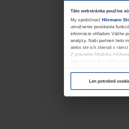
Táto webstránka používa sú
My spoločnosť
Hörmann Slov
umožnenie ponúkania funkcií
informácie ohľadom Vášho po
analýzy. Naši partneri tieto 
alebo ste ich zbierali v rámc
Z právneho hľadiska môžeme
tejto stránky. Pre všetky o
alebo odvolať vo vysvetlení 
Len potrebné cooki