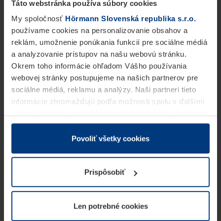
Táto webstránka používa súbory cookies
My spoločnosť
Hörmann Slovenská republika s.r.o.
používame cookies na personalizovanie obsahov a
reklám, umožnenie ponúkania funkcií pre sociálne médiá
a analyzovanie prístupov na našu webovú stránku.
Okrem toho informácie ohľadom Vášho používania
webovej stránky postupujeme na našich partnerov pre
sociálne médiá, reklamu a analýzy. Naši partneri tieto
informácie zhromažďujú podľa možnosti spolu s ďalšími
údajmi, ktoré ste im dali k dispozícii alebo ste ich zbierali
v rámci Vášho využívania služieb.
Z právneho hľadiska môžeme cookies ukladať na Vašom
Povoliť všetky cookies
zariadení, keď sú tieto bezpodmienečne potrebné na
prevádzku tejto stránky. Pre všetky ostatné typy cookie
Prispôsobiť
potrebujeme Vaše povolenie. Vaše povolenie môžete
kedykoľvek zmeniť alebo odvolať vo vysvetlení cookie
na stránke
Vyhlásenie o ochrane osobných údajov
Len potrebné cookies
našej webovej stránky.