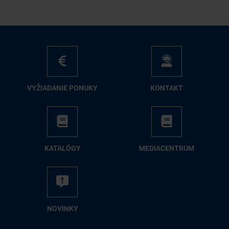
VY­ŽIA­DA­NIE PO­NU­KY
KON­TAKT
KA­TA­LÓ­GY
ME­DIA­CEN­TRUM
NO­VIN­KY