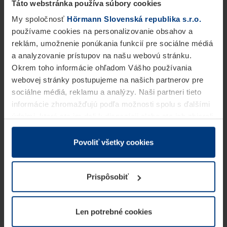
Táto webstránka používa súbory cookies
My spoločnosť
Hörmann Slovenská republika s.r.o.
používame cookies na personalizovanie obsahov a
reklám, umožnenie ponúkania funkcií pre sociálne médiá
a analyzovanie prístupov na našu webovú stránku.
Okrem toho informácie ohľadom Vášho používania
webovej stránky postupujeme na našich partnerov pre
sociálne médiá, reklamu a analýzy. Naši partneri tieto
informácie zhromažďujú podľa možnosti spolu s ďalšími
údajmi, ktoré ste im dali k dispozícii alebo ste ich zbierali
v rámci Vášho využívania služieb.
Z právneho hľadiska môžeme cookies ukladať na Vašom
Povoliť všetky cookies
zariadení, keď sú tieto bezpodmienečne potrebné na
prevádzku tejto stránky. Pre všetky ostatné typy cookie
Prispôsobiť
potrebujeme Vaše povolenie. Vaše povolenie môžete
kedykoľvek zmeniť alebo odvolať vo vysvetlení cookie
na stránke
Vyhlásenie o ochrane osobných údajov
Len potrebné cookies
našej webovej stránky.