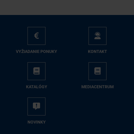
VY­ŽIA­DA­NIE PO­NU­KY
KON­TAKT
KA­TA­LÓ­GY
ME­DIA­CEN­TRUM
NO­VIN­KY