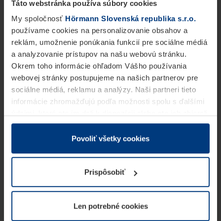
Táto webstránka používa súbory cookies
My spoločnosť
Hörmann Slovenská republika s.r.o.
používame cookies na personalizovanie obsahov a
reklám, umožnenie ponúkania funkcií pre sociálne médiá
a analyzovanie prístupov na našu webovú stránku.
Okrem toho informácie ohľadom Vášho používania
webovej stránky postupujeme na našich partnerov pre
sociálne médiá, reklamu a analýzy. Naši partneri tieto
informácie zhromažďujú podľa možnosti spolu s ďalšími
údajmi, ktoré ste im dali k dispozícii alebo ste ich zbierali
v rámci Vášho využívania služieb.
Z právneho hľadiska môžeme cookies ukladať na Vašom
Povoliť všetky cookies
zariadení, keď sú tieto bezpodmienečne potrebné na
prevádzku tejto stránky. Pre všetky ostatné typy cookie
Prispôsobiť
potrebujeme Vaše povolenie. Vaše povolenie môžete
kedykoľvek zmeniť alebo odvolať vo vysvetlení cookie
na stránke
Vyhlásenie o ochrane osobných údajov
Len potrebné cookies
našej webovej stránky.