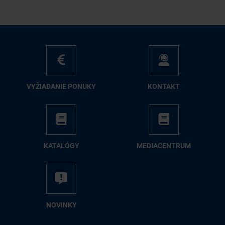
VY­ŽIA­DA­NIE PO­NU­KY
KON­TAKT
KA­TA­LÓ­GY
ME­DIA­CEN­TRUM
NO­VIN­KY