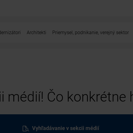
ernizátori
Architekti
Priemysel, podnikanie, verejný sektor
cii médií! Čo konkrétne
Vyhľadávanie v sekcii médií