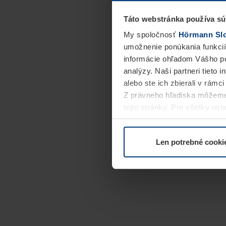
Táto webstránka používa sú
My spoločnosť
Hörmann Slov
umožnenie ponúkania funkcií
informácie ohľadom Vášho po
analýzy. Naši partneri tieto 
alebo ste ich zbierali v rámc
Z právneho hľadiska môžeme
tejto stránky. Pre všetky o
alebo odvolať vo vysvetlení 
Len potrebné cooki