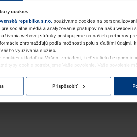
bory cookies
enská republika s.r.o.
používame cookies na personalizovani
 pre sociálne médiá a analyzovanie prístupov na našu webovú 
užívania webovej stránky postupujeme na našich partnerov pre
informácie zhromažďujú podľa možnosti spolu s ďalšími údajmi, kto
i Vášho využívania služieb.
 cookies ukladať na Vašom zariadení, keď sú tieto bezpodmien
statné typy cookie potrebujeme Vaše povolenie. Vaše povolenie 
cookie na stránke
Vyhlásenie o ochrane osobných údajov
naše
es
Prispôsobiť
Po