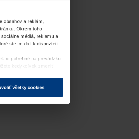
e obsahov a reklám,
stránku. Okrem toho
 sociálne médiá, reklamu a
ré ste im dali k dispozícii
ečne potrebné na prevádzku
môžete kedykoľvek zmeniť
j webovej stránky.
voliť všetky cookies