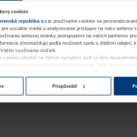
bory cookies
enská republika s.r.o.
používame cookies na personalizovani
 pre sociálne médiá a analyzovanie prístupov na našu webovú 
užívania webovej stránky postupujeme na našich partnerov pre
informácie zhromažďujú podľa možnosti spolu s ďalšími údajmi, kto
i Vášho využívania služieb.
 cookies ukladať na Vašom zariadení, keď sú tieto bezpodmien
statné typy cookie potrebujeme Vaše povolenie. Vaše povolenie 
cookie na stránke
Vyhlásenie o ochrane osobných údajov
naše
es
Prispôsobiť
Po