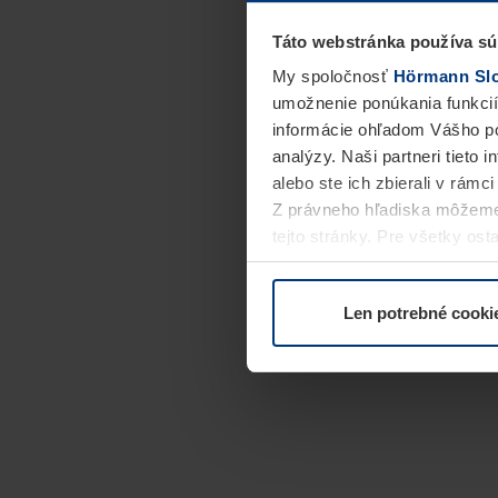
Táto webstránka používa sú
My spoločnosť
Hörmann Slov
umožnenie ponúkania funkcií
informácie ohľadom Vášho po
analýzy. Naši partneri tieto 
alebo ste ich zbierali v rámc
Z právneho hľadiska môžeme
tejto stránky. Pre všetky o
alebo odvolať vo vysvetlení 
Len potrebné cooki