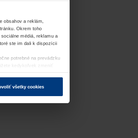
e obsahov a reklám,
stránku. Okrem toho
 sociálne médiá, reklamu a
ré ste im dali k dispozícii
ečne potrebné na prevádzku
môžete kedykoľvek zmeniť
j webovej stránky.
voliť všetky cookies