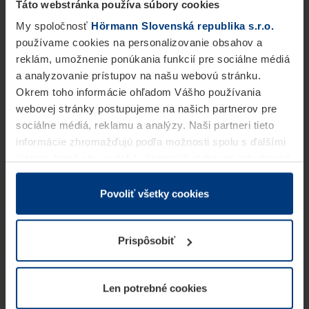
Táto webstránka používa súbory cookies
My spoločnosť
Hörmann Slovenská republika s.r.o.
používame cookies na personalizovanie obsahov a
reklám, umožnenie ponúkania funkcií pre sociálne médiá
a analyzovanie prístupov na našu webovú stránku.
Okrem toho informácie ohľadom Vášho používania
webovej stránky postupujeme na našich partnerov pre
sociálne médiá, reklamu a analýzy. Naši partneri tieto
informácie zhromažďujú podľa možnosti spolu s ďalšími
údajmi, ktoré ste im dali k dispozícii alebo ste ich zbierali
v rámci Vášho využívania služieb.
Z právneho hľadiska môžeme cookies ukladať na Vašom
Povoliť všetky cookies
zariadení, keď sú tieto bezpodmienečne potrebné na
prevádzku tejto stránky. Pre všetky ostatné typy cookie
Prispôsobiť
potrebujeme Vaše povolenie. Vaše povolenie môžete
kedykoľvek zmeniť alebo odvolať vo vysvetlení cookie
na stránke
Vyhlásenie o ochrane osobných údajov
Len potrebné cookies
našej webovej stránky.