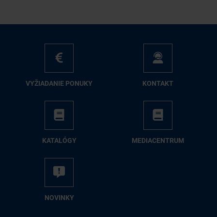
VY­ŽIA­DA­NIE PO­NU­KY
KON­TAKT
KA­TA­LÓ­GY
ME­DIA­CEN­TRUM
NO­VIN­KY