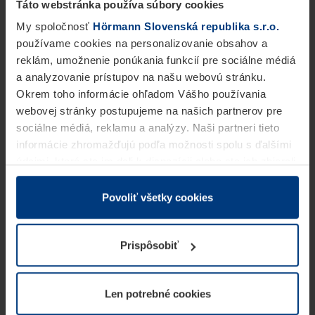
Táto webstránka používa súbory cookies
My spoločnosť
Hörmann Slovenská republika s.r.o.
používame cookies na personalizovanie obsahov a
reklám, umožnenie ponúkania funkcií pre sociálne médiá
a analyzovanie prístupov na našu webovú stránku.
Okrem toho informácie ohľadom Vášho používania
webovej stránky postupujeme na našich partnerov pre
sociálne médiá, reklamu a analýzy. Naši partneri tieto
informácie zhromažďujú podľa možnosti spolu s ďalšími
údajmi, ktoré ste im dali k dispozícii alebo ste ich zbierali
v rámci Vášho využívania služieb.
Z právneho hľadiska môžeme cookies ukladať na Vašom
Povoliť všetky cookies
zariadení, keď sú tieto bezpodmienečne potrebné na
prevádzku tejto stránky. Pre všetky ostatné typy cookie
Prispôsobiť
potrebujeme Vaše povolenie. Vaše povolenie môžete
kedykoľvek zmeniť alebo odvolať vo vysvetlení cookie
na stránke
Vyhlásenie o ochrane osobných údajov
Len potrebné cookies
našej webovej stránky.