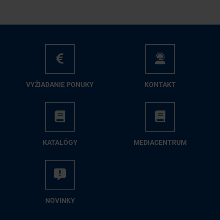
VY­ŽIA­DA­NIE PO­NU­KY
KON­TAKT
KA­TA­LÓ­GY
ME­DIA­CEN­TRUM
NO­VIN­KY