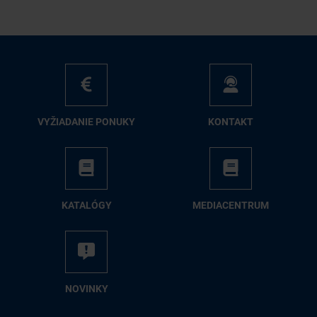
VY­ŽIA­DA­NIE PO­NU­KY
KON­TAKT
KA­TA­LÓ­GY
ME­DIA­CEN­TRUM
NO­VIN­KY