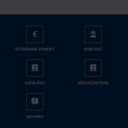
VY­ŽIA­DA­NIE PO­NU­KY
KON­TAKT
KA­TA­LÓ­GY
ME­DIA­CEN­TRUM
NO­VIN­KY