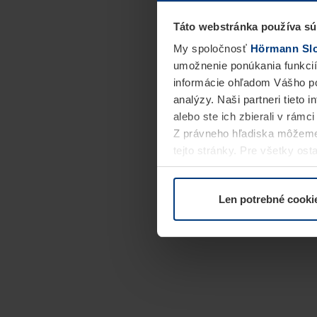
Táto webstránka používa sú
My spoločnosť
Hörmann Slov
umožnenie ponúkania funkcií
informácie ohľadom Vášho po
analýzy. Naši partneri tieto 
alebo ste ich zbierali v rámc
Z právneho hľadiska môžeme
tejto stránky. Pre všetky o
alebo odvolať vo vysvetlení 
Len potrebné cooki