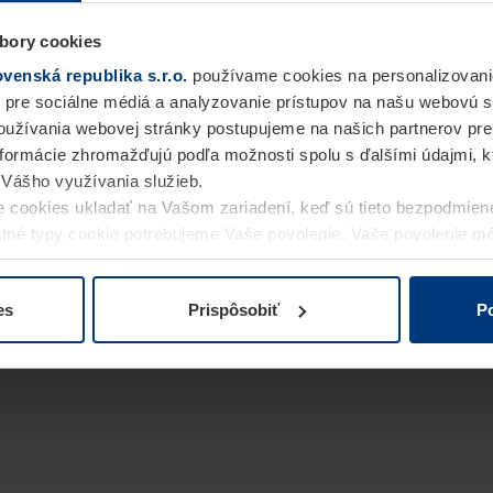
bory cookies
enská republika s.r.o.
používame cookies na personalizovani
 pre sociálne médiá a analyzovanie prístupov na našu webovú 
užívania webovej stránky postupujeme na našich partnerov pre
informácie zhromažďujú podľa možnosti spolu s ďalšími údajmi, kto
i Vášho využívania služieb.
 cookies ukladať na Vašom zariadení, keď sú tieto bezpodmien
statné typy cookie potrebujeme Vaše povolenie. Vaše povolenie 
cookie na stránke
Vyhlásenie o ochrane osobných údajov
naše
es
Prispôsobiť
Po