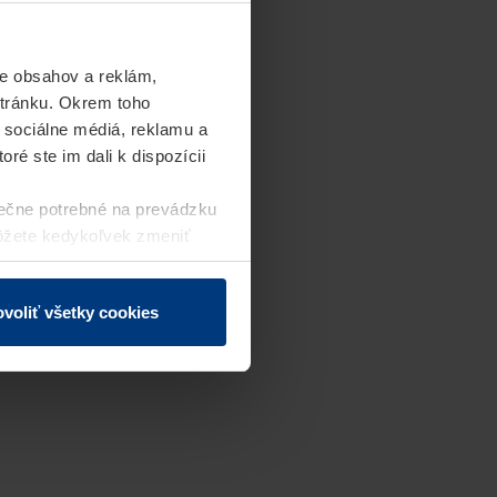
e obsahov a reklám,
stránku. Okrem toho
 sociálne médiá, reklamu a
ré ste im dali k dispozícii
ečne potrebné na prevádzku
môžete kedykoľvek zmeniť
j webovej stránky.
voliť všetky cookies