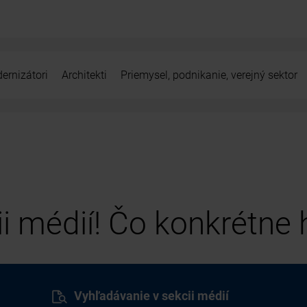
ernizátori
Architekti
Priemysel, podnikanie, verejný sektor
cii médií! Čo konkrétne
Vyhľadávanie v sekcii médií