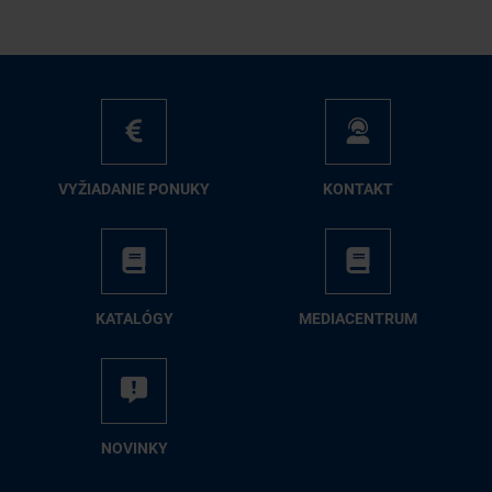
VY­ŽIA­DA­NIE PO­NU­KY
KON­TAKT
KA­TA­LÓ­GY
ME­DIA­CEN­TRUM
NO­VIN­KY