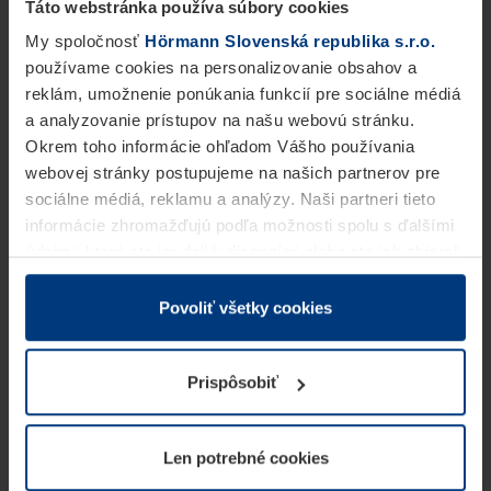
Táto webstránka používa súbory cookies
My spoločnosť
Hörmann Slovenská republika s.r.o.
používame cookies na personalizovanie obsahov a
reklám, umožnenie ponúkania funkcií pre sociálne médiá
a analyzovanie prístupov na našu webovú stránku.
Okrem toho informácie ohľadom Vášho používania
webovej stránky postupujeme na našich partnerov pre
sociálne médiá, reklamu a analýzy. Naši partneri tieto
informácie zhromažďujú podľa možnosti spolu s ďalšími
údajmi, ktoré ste im dali k dispozícii alebo ste ich zbierali
v rámci Vášho využívania služieb.
Z právneho hľadiska môžeme cookies ukladať na Vašom
Povoliť všetky cookies
zariadení, keď sú tieto bezpodmienečne potrebné na
prevádzku tejto stránky. Pre všetky ostatné typy cookie
Prispôsobiť
potrebujeme Vaše povolenie. Vaše povolenie môžete
kedykoľvek zmeniť alebo odvolať vo vysvetlení cookie
na stránke
Vyhlásenie o ochrane osobných údajov
Len potrebné cookies
našej webovej stránky.