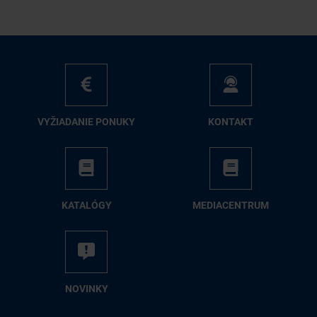
VY­ŽIA­DA­NIE PO­NU­KY
KON­TAKT
KA­TA­LÓ­GY
ME­DIA­CEN­TRUM
NO­VIN­KY