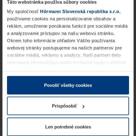
Táto webstránka používa súbory cookies
My spoločnosť
Hörmann Slovenská republika s.r.o.
používame cookies na personalizovanie obsahov a
reklám, umožnenie ponúkania funkcií pre sociálne médiá
a analyzovanie prístupov na našu webovú stránku.
Okrem toho informácie ohľadom Vášho používania
webovej stránky postupujeme na našich partnerov pre
sociálne médiá, reklamu a analýzy. Naši partneri tieto
informácie zhromažďujú podľa možnosti spolu s ďalšími
údajmi, ktoré ste im dali k dispozícii alebo ste ich zbierali
v rámci Vášho využívania služieb.
Z právneho hľadiska môžeme cookies ukladať na Vašom
Povoliť všetky cookies
zariadení, keď sú tieto bezpodmienečne potrebné na
prevádzku tejto stránky. Pre všetky ostatné typy cookie
Prispôsobiť
potrebujeme Vaše povolenie. Vaše povolenie môžete
kedykoľvek zmeniť alebo odvolať vo vysvetlení cookie
na stránke
Vyhlásenie o ochrane osobných údajov
Len potrebné cookies
našej webovej stránky.