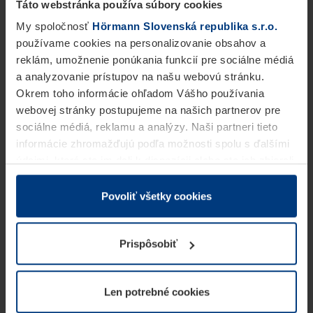
Táto webstránka používa súbory cookies
My spoločnosť
Hörmann Slovenská republika s.r.o.
používame cookies na personalizovanie obsahov a
reklám, umožnenie ponúkania funkcií pre sociálne médiá
a analyzovanie prístupov na našu webovú stránku.
Okrem toho informácie ohľadom Vášho používania
webovej stránky postupujeme na našich partnerov pre
sociálne médiá, reklamu a analýzy. Naši partneri tieto
informácie zhromažďujú podľa možnosti spolu s ďalšími
údajmi, ktoré ste im dali k dispozícii alebo ste ich zbierali
v rámci Vášho využívania služieb.
Z právneho hľadiska môžeme cookies ukladať na Vašom
Povoliť všetky cookies
zariadení, keď sú tieto bezpodmienečne potrebné na
prevádzku tejto stránky. Pre všetky ostatné typy cookie
Prispôsobiť
potrebujeme Vaše povolenie. Vaše povolenie môžete
kedykoľvek zmeniť alebo odvolať vo vysvetlení cookie
na stránke
Vyhlásenie o ochrane osobných údajov
Len potrebné cookies
našej webovej stránky.