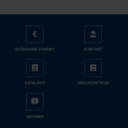
VY­ŽIA­DA­NIE PO­NU­KY
KON­TAKT
KA­TA­LÓ­GY
ME­DIA­CEN­TRUM
NO­VIN­KY