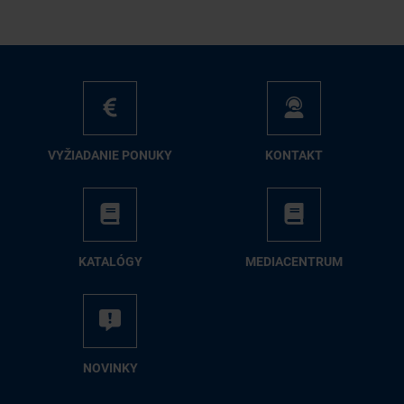
VY­ŽIA­DA­NIE PO­NU­KY
KON­TAKT
KA­TA­LÓ­GY
ME­DIA­CEN­TRUM
NO­VIN­KY