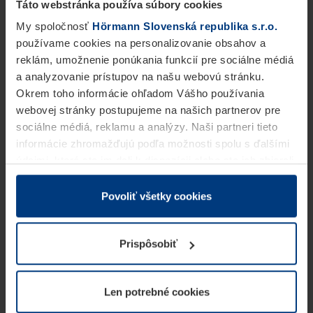
Táto webstránka používa súbory cookies
My spoločnosť
Hörmann Slovenská republika s.r.o.
používame cookies na personalizovanie obsahov a
reklám, umožnenie ponúkania funkcií pre sociálne médiá
a analyzovanie prístupov na našu webovú stránku.
Okrem toho informácie ohľadom Vášho používania
webovej stránky postupujeme na našich partnerov pre
sociálne médiá, reklamu a analýzy. Naši partneri tieto
informácie zhromažďujú podľa možnosti spolu s ďalšími
údajmi, ktoré ste im dali k dispozícii alebo ste ich zbierali
v rámci Vášho využívania služieb.
Z právneho hľadiska môžeme cookies ukladať na Vašom
Povoliť všetky cookies
zariadení, keď sú tieto bezpodmienečne potrebné na
prevádzku tejto stránky. Pre všetky ostatné typy cookie
Prispôsobiť
potrebujeme Vaše povolenie. Vaše povolenie môžete
kedykoľvek zmeniť alebo odvolať vo vysvetlení cookie
na stránke
Vyhlásenie o ochrane osobných údajov
Len potrebné cookies
našej webovej stránky.