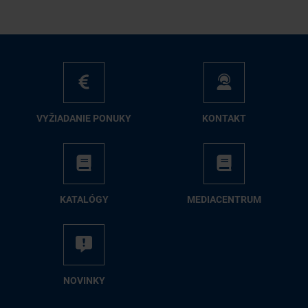
VY­ŽIA­DA­NIE PO­NU­KY
KON­TAKT
KA­TA­LÓ­GY
ME­DIA­CEN­TRUM
NO­VIN­KY