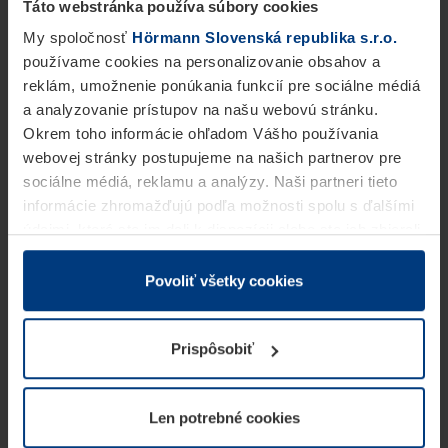
Táto webstránka používa súbory cookies
My spoločnosť
Hörmann Slovenská republika s.r.o.
používame cookies na personalizovanie obsahov a
reklám, umožnenie ponúkania funkcií pre sociálne médiá
a analyzovanie prístupov na našu webovú stránku.
Okrem toho informácie ohľadom Vášho používania
webovej stránky postupujeme na našich partnerov pre
sociálne médiá, reklamu a analýzy. Naši partneri tieto
informácie zhromažďujú podľa možnosti spolu s ďalšími
údajmi, ktoré ste im dali k dispozícii alebo ste ich zbierali
v rámci Vášho využívania služieb.
Z právneho hľadiska môžeme cookies ukladať na Vašom
Povoliť všetky cookies
zariadení, keď sú tieto bezpodmienečne potrebné na
prevádzku tejto stránky. Pre všetky ostatné typy cookie
Prispôsobiť
potrebujeme Vaše povolenie. Vaše povolenie môžete
kedykoľvek zmeniť alebo odvolať vo vysvetlení cookie
na stránke
Vyhlásenie o ochrane osobných údajov
Len potrebné cookies
našej webovej stránky.