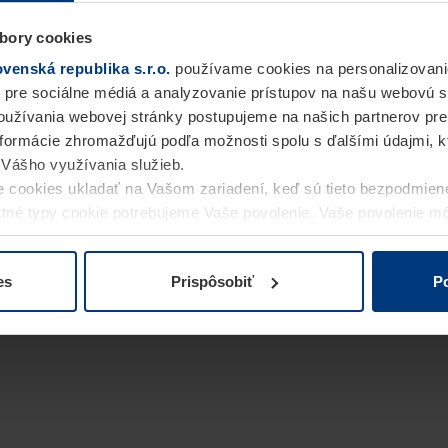
bory cookies
enská republika s.r.o.
používame cookies na personalizovani
 pre sociálne médiá a analyzovanie prístupov na našu webovú 
užívania webovej stránky postupujeme na našich partnerov pre
informácie zhromažďujú podľa možnosti spolu s ďalšími údajmi, kto
i Vášho využívania služieb.
 cookies ukladať na Vašom zariadení, keď sú tieto bezpodmien
statné typy cookie potrebujeme Vaše povolenie. Vaše povolenie 
cookie na stránke
Vyhlásenie o ochrane osobných údajov
naše
es
Prispôsobiť
Po