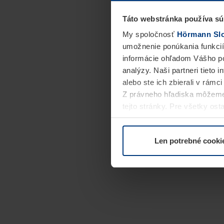
Táto webstránka používa sú
My spoločnosť
Hörmann Slov
umožnenie ponúkania funkcií
informácie ohľadom Vášho po
analýzy. Naši partneri tieto 
alebo ste ich zbierali v rámc
Z právneho hľadiska môžeme
tejto stránky. Pre všetky o
alebo odvolať vo vysvetlení 
Len potrebné cooki