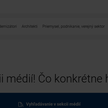
ernizátori
Architekti
Priemysel, podnikanie, verejný sektor
cii médií! Čo konkrétne
Vyhľadávanie v sekcii médií