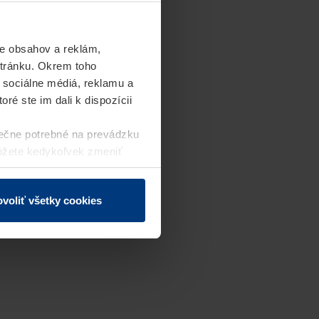
e obsahov a reklám,
stránku. Okrem toho
 sociálne médiá, reklamu a
ré ste im dali k dispozícii
ečne potrebné na prevádzku
môžete kedykoľvek zmeniť
j webovej stránky.
voliť všetky cookies