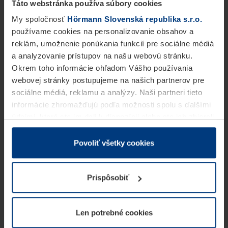
Táto webstránka používa súbory cookies
My spoločnosť
Hörmann Slovenská republika s.r.o.
používame cookies na personalizovanie obsahov a
reklám, umožnenie ponúkania funkcií pre sociálne médiá
a analyzovanie prístupov na našu webovú stránku.
Okrem toho informácie ohľadom Vášho používania
webovej stránky postupujeme na našich partnerov pre
sociálne médiá, reklamu a analýzy. Naši partneri tieto
informácie zhromažďujú podľa možnosti spolu s ďalšími
údajmi, ktoré ste im dali k dispozícii alebo ste ich zbierali
v rámci Vášho využívania služieb.
Z právneho hľadiska môžeme cookies ukladať na Vašom
Povoliť všetky cookies
zariadení, keď sú tieto bezpodmienečne potrebné na
prevádzku tejto stránky. Pre všetky ostatné typy cookie
Prispôsobiť
potrebujeme Vaše povolenie. Vaše povolenie môžete
kedykoľvek zmeniť alebo odvolať vo vysvetlení cookie
na stránke
Vyhlásenie o ochrane osobných údajov
Len potrebné cookies
našej webovej stránky.