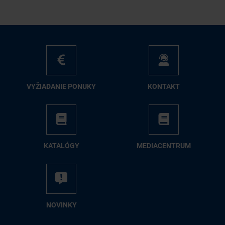
VY­ŽIA­DA­NIE PO­NU­KY
KON­TAKT
KA­TA­LÓ­GY
ME­DIA­CEN­TRUM
NO­VIN­KY