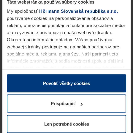
Táto webstránka používa súbory cookies
My spoločnosť
Hörmann Slovenská republika s.r.o.
používame cookies na personalizovanie obsahov a
reklám, umožnenie ponúkania funkcií pre sociálne médiá
a analyzovanie prístupov na našu webovú stránku.
Okrem toho informácie ohľadom Vášho používania
webovej stránky postupujeme na našich partnerov pre
sociálne médiá, reklamu a analýzy. Naši partneri tieto
informácie zhromažďujú podľa možnosti spolu s ďalšími
údajmi, ktoré ste im dali k dispozícii alebo ste ich zbierali
v rámci Vášho využívania služieb.
Z právneho hľadiska môžeme cookies ukladať na Vašom
Povoliť všetky cookies
zariadení, keď sú tieto bezpodmienečne potrebné na
prevádzku tejto stránky. Pre všetky ostatné typy cookie
Prispôsobiť
potrebujeme Vaše povolenie. Vaše povolenie môžete
kedykoľvek zmeniť alebo odvolať vo vysvetlení cookie
na stránke
Vyhlásenie o ochrane osobných údajov
Len potrebné cookies
našej webovej stránky.