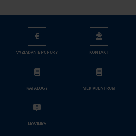
VY­ŽIA­DA­NIE PO­NU­KY
KON­TAKT
KA­TA­LÓ­GY
ME­DIA­CEN­TRUM
NO­VIN­KY