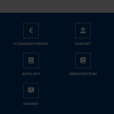
VY­ŽIA­DA­NIE PO­NU­KY
KON­TAKT
KA­TA­LÓ­GY
ME­DIA­CEN­TRUM
NO­VIN­KY