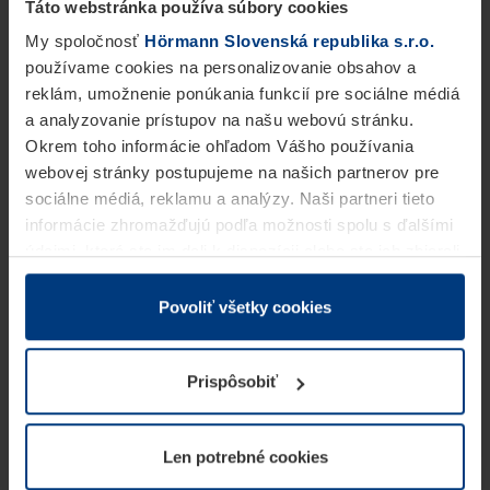
Táto webstránka používa súbory cookies
My spoločnosť
Hörmann Slovenská republika s.r.o.
používame cookies na personalizovanie obsahov a
reklám, umožnenie ponúkania funkcií pre sociálne médiá
a analyzovanie prístupov na našu webovú stránku.
Okrem toho informácie ohľadom Vášho používania
webovej stránky postupujeme na našich partnerov pre
sociálne médiá, reklamu a analýzy. Naši partneri tieto
informácie zhromažďujú podľa možnosti spolu s ďalšími
údajmi, ktoré ste im dali k dispozícii alebo ste ich zbierali
v rámci Vášho využívania služieb.
Z právneho hľadiska môžeme cookies ukladať na Vašom
Povoliť všetky cookies
zariadení, keď sú tieto bezpodmienečne potrebné na
prevádzku tejto stránky. Pre všetky ostatné typy cookie
Prispôsobiť
potrebujeme Vaše povolenie. Vaše povolenie môžete
kedykoľvek zmeniť alebo odvolať vo vysvetlení cookie
na stránke
Vyhlásenie o ochrane osobných údajov
Len potrebné cookies
našej webovej stránky.