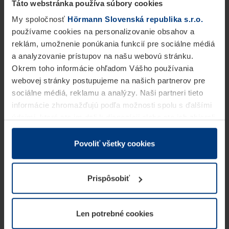
Táto webstránka používa súbory cookies
My spoločnosť
Hörmann Slovenská republika s.r.o.
používame cookies na personalizovanie obsahov a
reklám, umožnenie ponúkania funkcií pre sociálne médiá
a analyzovanie prístupov na našu webovú stránku.
Okrem toho informácie ohľadom Vášho používania
webovej stránky postupujeme na našich partnerov pre
sociálne médiá, reklamu a analýzy. Naši partneri tieto
informácie zhromažďujú podľa možnosti spolu s ďalšími
údajmi, ktoré ste im dali k dispozícii alebo ste ich zbierali
v rámci Vášho využívania služieb.
Z právneho hľadiska môžeme cookies ukladať na Vašom
Povoliť všetky cookies
zariadení, keď sú tieto bezpodmienečne potrebné na
prevádzku tejto stránky. Pre všetky ostatné typy cookie
Prispôsobiť
potrebujeme Vaše povolenie. Vaše povolenie môžete
kedykoľvek zmeniť alebo odvolať vo vysvetlení cookie
na stránke
Vyhlásenie o ochrane osobných údajov
Len potrebné cookies
našej webovej stránky.