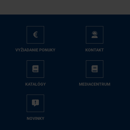
VY­ŽIA­DA­NIE PO­NU­KY
KON­TAKT
KA­TA­LÓ­GY
ME­DIA­CEN­TRUM
NO­VIN­KY