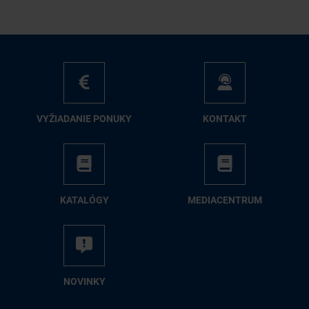
VY­ŽIA­DA­NIE PO­NU­KY
KON­TAKT
KA­TA­LÓ­GY
ME­DIA­CEN­TRUM
NO­VIN­KY