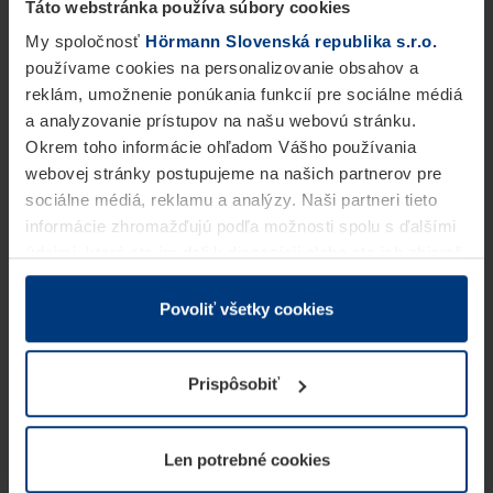
Táto webstránka používa súbory cookies
My spoločnosť
Hörmann Slovenská republika s.r.o.
používame cookies na personalizovanie obsahov a
reklám, umožnenie ponúkania funkcií pre sociálne médiá
a analyzovanie prístupov na našu webovú stránku.
Okrem toho informácie ohľadom Vášho používania
webovej stránky postupujeme na našich partnerov pre
sociálne médiá, reklamu a analýzy. Naši partneri tieto
informácie zhromažďujú podľa možnosti spolu s ďalšími
údajmi, ktoré ste im dali k dispozícii alebo ste ich zbierali
v rámci Vášho využívania služieb.
Z právneho hľadiska môžeme cookies ukladať na Vašom
Povoliť všetky cookies
zariadení, keď sú tieto bezpodmienečne potrebné na
prevádzku tejto stránky. Pre všetky ostatné typy cookie
Prispôsobiť
potrebujeme Vaše povolenie. Vaše povolenie môžete
kedykoľvek zmeniť alebo odvolať vo vysvetlení cookie
na stránke
Vyhlásenie o ochrane osobných údajov
Len potrebné cookies
našej webovej stránky.