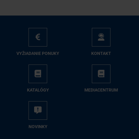
VY­ŽIA­DA­NIE PO­NU­KY
KON­TAKT
KA­TA­LÓ­GY
ME­DIA­CEN­TRUM
NO­VIN­KY