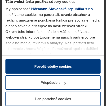
Táto webstránka používa súbory cookies
My spoločnosť
Hörmann Slovenská republika s.r.o.
používame cookies na personalizovanie obsahov a
reklám, umožnenie ponúkania funkcií pre sociálne médiá
a analyzovanie prístupov na našu webovú stránku.
Okrem toho informácie ohľadom Vášho používania
webovej stránky postupujeme na našich partnerov pre
sociálne médiá, reklamu a analýzy. Naši partneri tieto
informácie zhromažďujú podľa možnosti spolu s ďalšími
údajmi, ktoré ste im dali k dispozícii alebo ste ich zbierali
v rámci Vášho využívania služieb.
Z právneho hľadiska môžeme cookies ukladať na Vašom
Povoliť všetky cookies
zariadení, keď sú tieto bezpodmienečne potrebné na
prevádzku tejto stránky. Pre všetky ostatné typy cookie
Prispôsobiť
potrebujeme Vaše povolenie. Vaše povolenie môžete
kedykoľvek zmeniť alebo odvolať vo vysvetlení cookie
na stránke
Vyhlásenie o ochrane osobných údajov
Len potrebné cookies
našej webovej stránky.