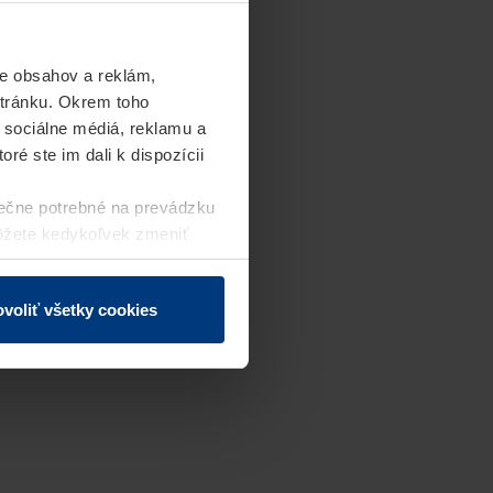
e obsahov a reklám,
stránku. Okrem toho
 sociálne médiá, reklamu a
ré ste im dali k dispozícii
ečne potrebné na prevádzku
môžete kedykoľvek zmeniť
j webovej stránky.
voliť všetky cookies