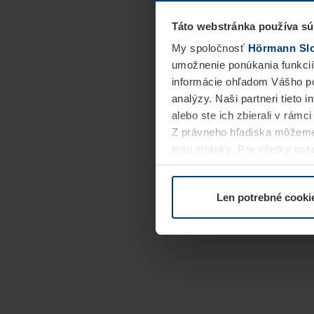
Táto webstránka používa sú
My spoločnosť
Hörmann Slov
umožnenie ponúkania funkcií
informácie ohľadom Vášho po
analýzy. Naši partneri tieto 
alebo ste ich zbierali v rámc
Z právneho hľadiska môžeme
tejto stránky. Pre všetky o
alebo odvolať vo vysvetlení 
Len potrebné cooki