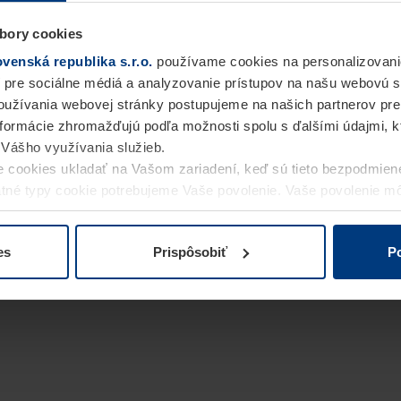
bory cookies
enská republika s.r.o.
používame cookies na personalizovani
 pre sociálne médiá a analyzovanie prístupov na našu webovú 
užívania webovej stránky postupujeme na našich partnerov pre
informácie zhromažďujú podľa možnosti spolu s ďalšími údajmi, kto
i Vášho využívania služieb.
 cookies ukladať na Vašom zariadení, keď sú tieto bezpodmien
statné typy cookie potrebujeme Vaše povolenie. Vaše povolenie 
cookie na stránke
Vyhlásenie o ochrane osobných údajov
naše
es
Prispôsobiť
Po