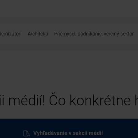
ernizátori
Architekti
Priemysel, podnikanie, verejný sektor
cii médií! Čo konkrétne
Vyhľadávanie v sekcii médií