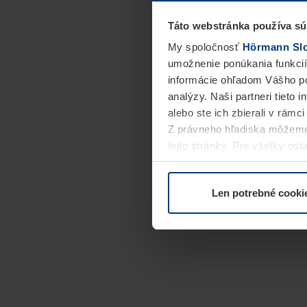
Táto webstránka používa sú
My spoločnosť
Hörmann Slov
umožnenie ponúkania funkcií
informácie ohľadom Vášho po
analýzy. Naši partneri tieto 
alebo ste ich zbierali v rámc
Z právneho hľadiska môžeme
tejto stránky. Pre všetky o
alebo odvolať vo vysvetlení 
Len potrebné cooki