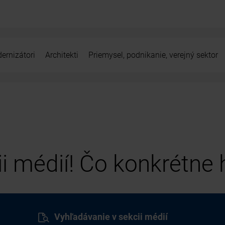
ernizátori
Architekti
Priemysel, podnikanie, verejný sektor
cii médií! Čo konkrétne
Vyhľadávanie v sekcii médií