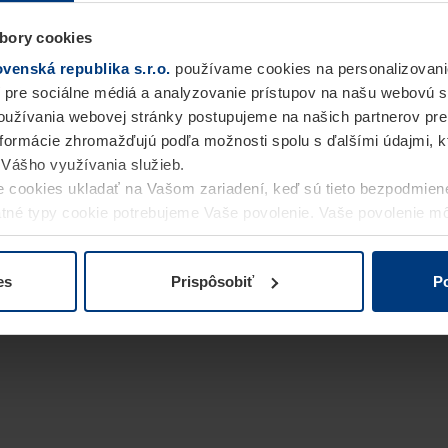
bory cookies
enská republika s.r.o.
používame cookies na personalizovani
 pre sociálne médiá a analyzovanie prístupov na našu webovú 
užívania webovej stránky postupujeme na našich partnerov pre
informácie zhromažďujú podľa možnosti spolu s ďalšími údajmi, kto
i Vášho využívania služieb.
 cookies ukladať na Vašom zariadení, keď sú tieto bezpodmien
statné typy cookie potrebujeme Vaše povolenie. Vaše povolenie 
cookie na stránke
Vyhlásenie o ochrane osobných údajov
naše
es
Prispôsobiť
Po