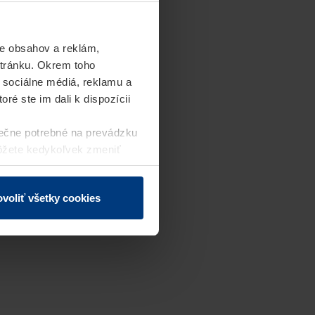
e obsahov a reklám,
stránku. Okrem toho
 sociálne médiá, reklamu a
ré ste im dali k dispozícii
ečne potrebné na prevádzku
môžete kedykoľvek zmeniť
j webovej stránky.
voliť všetky cookies