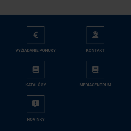
VY­ŽIA­DA­NIE PO­NU­KY
KON­TAKT
KA­TA­LÓ­GY
ME­DIA­CEN­TRUM
NO­VIN­KY