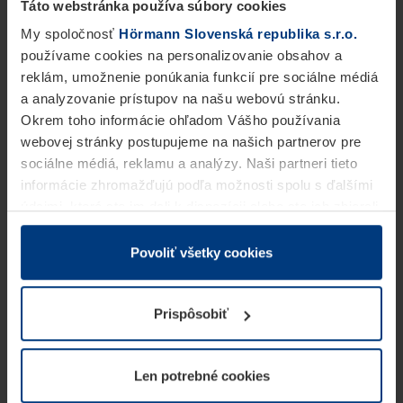
Táto webstránka používa súbory cookies
My spoločnosť
Hörmann Slovenská republika s.r.o.
používame cookies na personalizovanie obsahov a
reklám, umožnenie ponúkania funkcií pre sociálne médiá
a analyzovanie prístupov na našu webovú stránku.
Okrem toho informácie ohľadom Vášho používania
webovej stránky postupujeme na našich partnerov pre
sociálne médiá, reklamu a analýzy. Naši partneri tieto
informácie zhromažďujú podľa možnosti spolu s ďalšími
údajmi, ktoré ste im dali k dispozícii alebo ste ich zbierali
v rámci Vášho využívania služieb.
Z právneho hľadiska môžeme cookies ukladať na Vašom
Povoliť všetky cookies
zariadení, keď sú tieto bezpodmienečne potrebné na
prevádzku tejto stránky. Pre všetky ostatné typy cookie
Prispôsobiť
potrebujeme Vaše povolenie. Vaše povolenie môžete
kedykoľvek zmeniť alebo odvolať vo vysvetlení cookie
na stránke
Vyhlásenie o ochrane osobných údajov
Len potrebné cookies
našej webovej stránky.