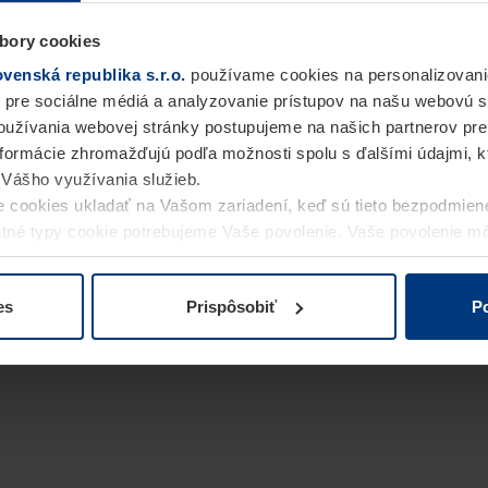
bory cookies
enská republika s.r.o.
používame cookies na personalizovani
 pre sociálne médiá a analyzovanie prístupov na našu webovú 
užívania webovej stránky postupujeme na našich partnerov pre
informácie zhromažďujú podľa možnosti spolu s ďalšími údajmi, kto
i Vášho využívania služieb.
 cookies ukladať na Vašom zariadení, keď sú tieto bezpodmien
statné typy cookie potrebujeme Vaše povolenie. Vaše povolenie 
cookie na stránke
Vyhlásenie o ochrane osobných údajov
naše
es
Prispôsobiť
Po