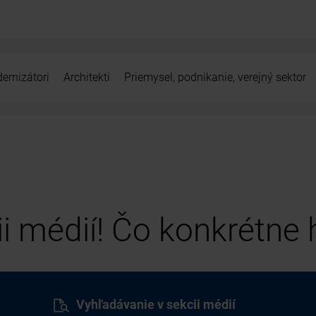
ernizátori
Architekti
Priemysel, podnikanie, verejný sektor
cii médií! Čo konkrétne
Vyhľadávanie v sekcii médií