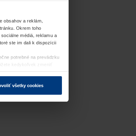
e obsahov a reklám,
stránku. Okrem toho
 sociálne médiá, reklamu a
ré ste im dali k dispozícii
ečne potrebné na prevádzku
môžete kedykoľvek zmeniť
j webovej stránky.
voliť všetky cookies