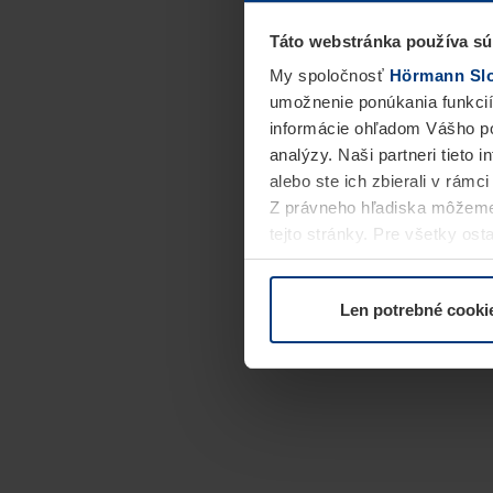
Táto webstránka používa sú
My spoločnosť
Hörmann Slov
umožnenie ponúkania funkcií
informácie ohľadom Vášho po
analýzy. Naši partneri tieto 
alebo ste ich zbierali v rámc
Z právneho hľadiska môžeme
tejto stránky. Pre všetky o
alebo odvolať vo vysvetlení 
Len potrebné cooki