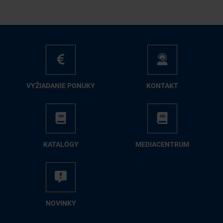
VY­ŽIA­DA­NIE PO­NU­KY
KON­TAKT
KA­TA­LÓ­GY
ME­DIA­CEN­TRUM
NO­VIN­KY