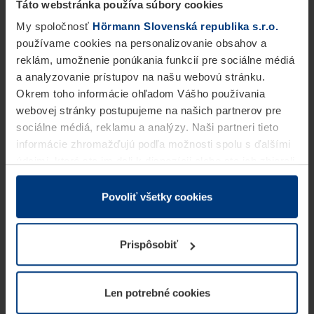
Táto webstránka používa súbory cookies
My spoločnosť
Hörmann Slovenská republika s.r.o.
používame cookies na personalizovanie obsahov a
reklám, umožnenie ponúkania funkcií pre sociálne médiá
a analyzovanie prístupov na našu webovú stránku.
Okrem toho informácie ohľadom Vášho používania
webovej stránky postupujeme na našich partnerov pre
sociálne médiá, reklamu a analýzy. Naši partneri tieto
informácie zhromažďujú podľa možnosti spolu s ďalšími
údajmi, ktoré ste im dali k dispozícii alebo ste ich zbierali
v rámci Vášho využívania služieb.
Z právneho hľadiska môžeme cookies ukladať na Vašom
Povoliť všetky cookies
zariadení, keď sú tieto bezpodmienečne potrebné na
prevádzku tejto stránky. Pre všetky ostatné typy cookie
Prispôsobiť
potrebujeme Vaše povolenie. Vaše povolenie môžete
kedykoľvek zmeniť alebo odvolať vo vysvetlení cookie
na stránke
Vyhlásenie o ochrane osobných údajov
Len potrebné cookies
našej webovej stránky.