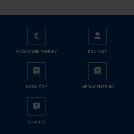
VY­ŽIA­DA­NIE PO­NU­KY
KON­TAKT
KA­TA­LÓ­GY
ME­DIA­CEN­TRUM
NO­VIN­KY