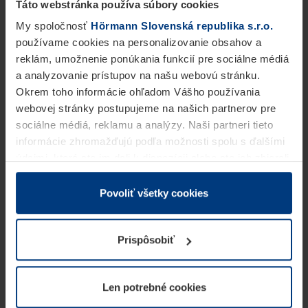
Táto webstránka používa súbory cookies
My spoločnosť
Hörmann Slovenská republika s.r.o.
používame cookies na personalizovanie obsahov a
reklám, umožnenie ponúkania funkcií pre sociálne médiá
a analyzovanie prístupov na našu webovú stránku.
Okrem toho informácie ohľadom Vášho používania
webovej stránky postupujeme na našich partnerov pre
sociálne médiá, reklamu a analýzy. Naši partneri tieto
informácie zhromažďujú podľa možnosti spolu s ďalšími
údajmi, ktoré ste im dali k dispozícii alebo ste ich zbierali
v rámci Vášho využívania služieb.
Z právneho hľadiska môžeme cookies ukladať na Vašom
Povoliť všetky cookies
zariadení, keď sú tieto bezpodmienečne potrebné na
prevádzku tejto stránky. Pre všetky ostatné typy cookie
Prispôsobiť
potrebujeme Vaše povolenie. Vaše povolenie môžete
kedykoľvek zmeniť alebo odvolať vo vysvetlení cookie
na stránke
Vyhlásenie o ochrane osobných údajov
Len potrebné cookies
našej webovej stránky.