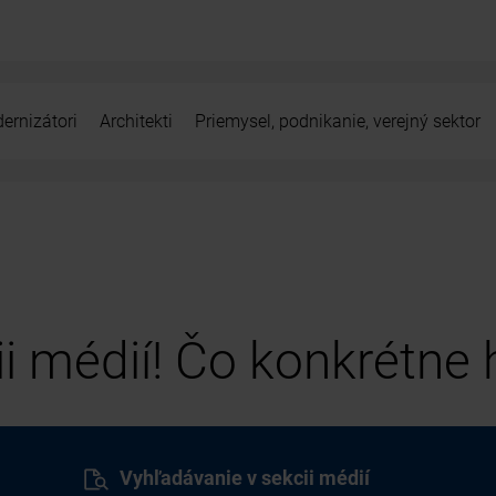
ernizátori
Architekti
Priemysel, podnikanie, verejný sektor
cii médií! Čo konkrétne
Vyhľadávanie v sekcii médií