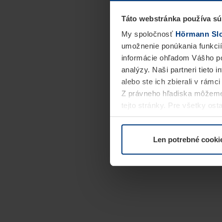
Táto webstránka používa sú
My spoločnosť
Hörmann Slov
umožnenie ponúkania funkcií
informácie ohľadom Vášho po
analýzy. Naši partneri tieto 
alebo ste ich zbierali v rámc
Z právneho hľadiska môžeme
tejto stránky. Pre všetky o
alebo odvolať vo vysvetlení 
Len potrebné cooki