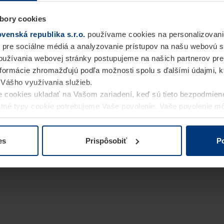
bory cookies
enská republika s.r.o.
používame cookies na personalizovani
 pre sociálne médiá a analyzovanie prístupov na našu webovú 
užívania webovej stránky postupujeme na našich partnerov pre
informácie zhromažďujú podľa možnosti spolu s ďalšími údajmi, kto
i Vášho využívania služieb.
 cookies ukladať na Vašom zariadení, keď sú tieto bezpodmien
statné typy cookie potrebujeme Vaše povolenie. Vaše povolenie 
cookie na stránke
Vyhlásenie o ochrane osobných údajov
naše
es
Prispôsobiť
Po