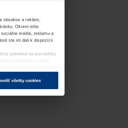
e obsahov a reklám,
stránku. Okrem toho
 sociálne médiá, reklamu a
ré ste im dali k dispozícii
ečne potrebné na prevádzku
môžete kedykoľvek zmeniť
j webovej stránky.
voliť všetky cookies