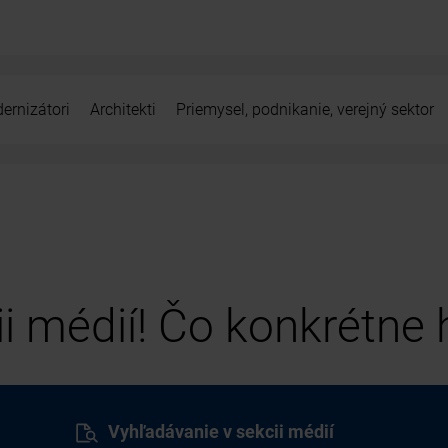
ernizátori
Architekti
Priemysel, podnikanie, verejný sektor
cii médií! Čo konkrétne
Vyhľadávanie v sekcii médií