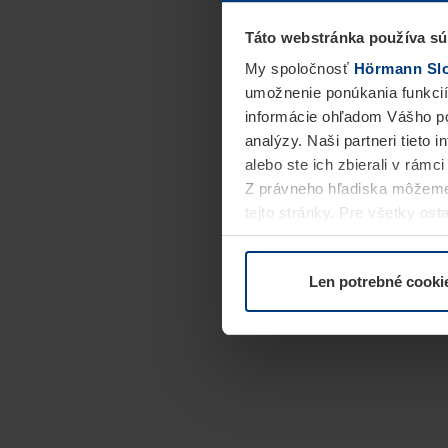
Táto webstránka používa sú
My spoločnosť
Hörmann Slov
umožnenie ponúkania funkcií
informácie ohľadom Vášho po
analýzy. Naši partneri tieto 
alebo ste ich zbierali v rámc
Z právneho hľadiska môžeme
tejto stránky. Pre všetky o
alebo odvolať vo vysvetlení 
Len potrebné cooki