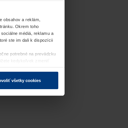
e obsahov a reklám,
stránku. Okrem toho
 sociálne médiá, reklamu a
ré ste im dali k dispozícii
ečne potrebné na prevádzku
môžete kedykoľvek zmeniť
j webovej stránky.
voliť všetky cookies