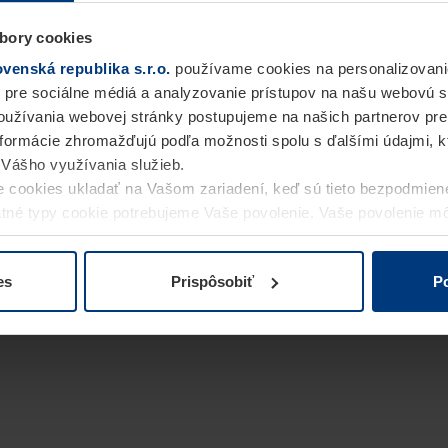
bory cookies
enská republika s.r.o.
používame cookies na personalizovani
 pre sociálne médiá a analyzovanie prístupov na našu webovú 
užívania webovej stránky postupujeme na našich partnerov pre
informácie zhromažďujú podľa možnosti spolu s ďalšími údajmi, kto
i Vášho využívania služieb.
 cookies ukladať na Vašom zariadení, keď sú tieto bezpodmien
statné typy cookie potrebujeme Vaše povolenie. Vaše povolenie 
cookie na stránke
Vyhlásenie o ochrane osobných údajov
naše
es
Prispôsobiť
Po