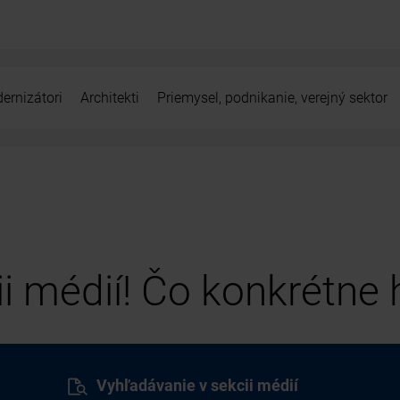
ernizátori
Architekti
Priemysel, podnikanie, verejný sektor
cii médií! Čo konkrétne
Vyhľadávanie v sekcii médií