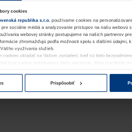
bory cookies
enská republika s.r.o.
používame cookies na personalizovani
 pre sociálne médiá a analyzovanie prístupov na našu webovú 
užívania webovej stránky postupujeme na našich partnerov pre
informácie zhromažďujú podľa možnosti spolu s ďalšími údajmi, kto
i Vášho využívania služieb.
 cookies ukladať na Vašom zariadení, keď sú tieto bezpodmien
statné typy cookie potrebujeme Vaše povolenie. Vaše povolenie 
cookie na stránke
Vyhlásenie o ochrane osobných údajov
naše
es
Prispôsobiť
Po