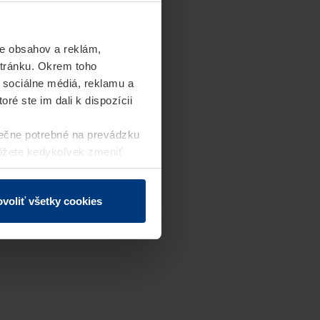
e obsahov a reklám,
stránku. Okrem toho
 sociálne médiá, reklamu a
ré ste im dali k dispozícii
ečne potrebné na prevádzku
môžete kedykoľvek zmeniť
j webovej stránky.
voliť všetky cookies