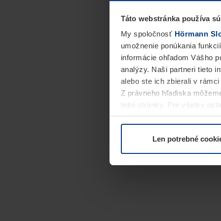
Táto webstránka používa sú
My spoločnosť
Hörmann Slov
umožnenie ponúkania funkcií
informácie ohľadom Vášho po
analýzy. Naši partneri tieto 
alebo ste ich zbierali v rámc
Z právneho hľadiska môžeme
tejto stránky. Pre všetky o
alebo odvolať vo vysvetlení 
Len potrebné cooki