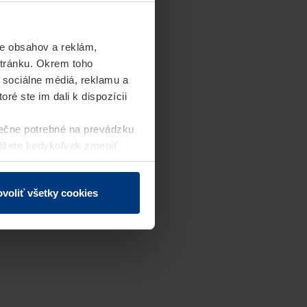
e obsahov a reklám,
stránku. Okrem toho
 sociálne médiá, reklamu a
ré ste im dali k dispozícii
ečne potrebné na prevádzku
môžete kedykoľvek zmeniť
j webovej stránky.
voliť všetky cookies