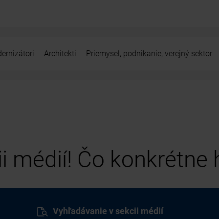
ernizátori
Architekti
Priemysel, podnikanie, verejný sektor
cii médií! Čo konkrétne
Vyhľadávanie v sekcii médií