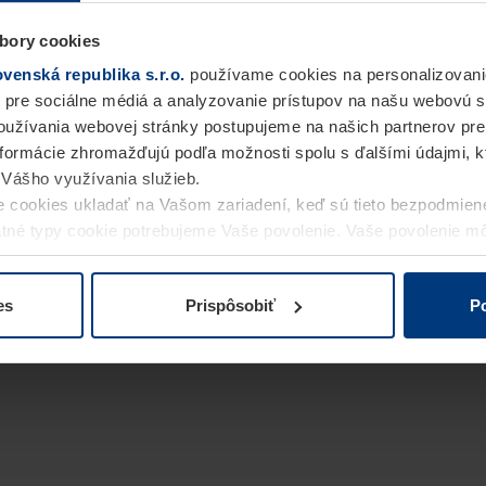
bory cookies
enská republika s.r.o.
používame cookies na personalizovani
 pre sociálne médiá a analyzovanie prístupov na našu webovú 
užívania webovej stránky postupujeme na našich partnerov pre
informácie zhromažďujú podľa možnosti spolu s ďalšími údajmi, kto
i Vášho využívania služieb.
 cookies ukladať na Vašom zariadení, keď sú tieto bezpodmien
statné typy cookie potrebujeme Vaše povolenie. Vaše povolenie 
cookie na stránke
Vyhlásenie o ochrane osobných údajov
naše
es
Prispôsobiť
Po