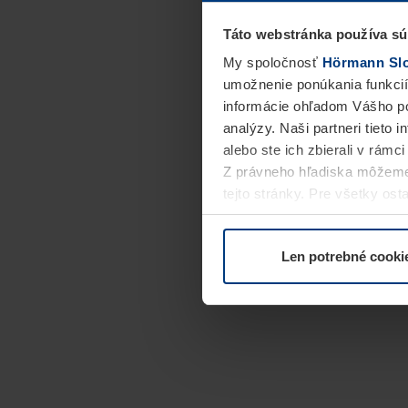
Táto webstránka používa sú
My spoločnosť
Hörmann Slov
umožnenie ponúkania funkcií
informácie ohľadom Vášho po
analýzy. Naši partneri tieto 
alebo ste ich zbierali v rámc
Z právneho hľadiska môžeme
tejto stránky. Pre všetky o
alebo odvolať vo vysvetlení 
Len potrebné cooki