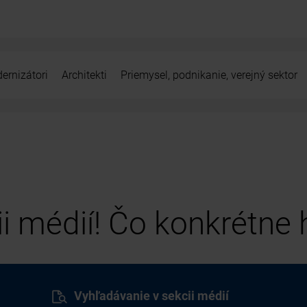
ernizátori
Architekti
Priemysel, podnikanie, verejný sektor
cii médií! Čo konkrétne
Vyhľadávanie v sekcii médií