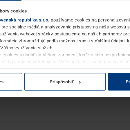
bory cookies
enská republika s.r.o.
používame cookies na personalizovani
 pre sociálne médiá a analyzovanie prístupov na našu webovú 
užívania webovej stránky postupujeme na našich partnerov pre
informácie zhromažďujú podľa možnosti spolu s ďalšími údajmi, kto
i Vášho využívania služieb.
 cookies ukladať na Vašom zariadení, keď sú tieto bezpodmien
statné typy cookie potrebujeme Vaše povolenie. Vaše povolenie 
cookie na stránke
Vyhlásenie o ochrane osobných údajov
naše
es
Prispôsobiť
Po