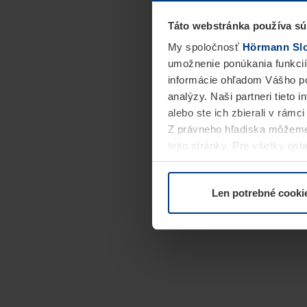
Táto webstránka používa sú
My spoločnosť
Hörmann Slov
umožnenie ponúkania funkcií
informácie ohľadom Vášho po
analýzy. Naši partneri tieto 
alebo ste ich zbierali v rámc
Z právneho hľadiska môžeme
tejto stránky. Pre všetky o
alebo odvolať vo vysvetlení 
Len potrebné cooki