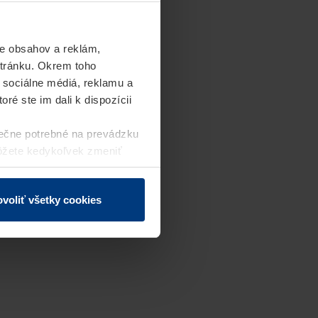
e obsahov a reklám,
stránku. Okrem toho
 sociálne médiá, reklamu a
ré ste im dali k dispozícii
ečne potrebné na prevádzku
môžete kedykoľvek zmeniť
j webovej stránky.
voliť všetky cookies