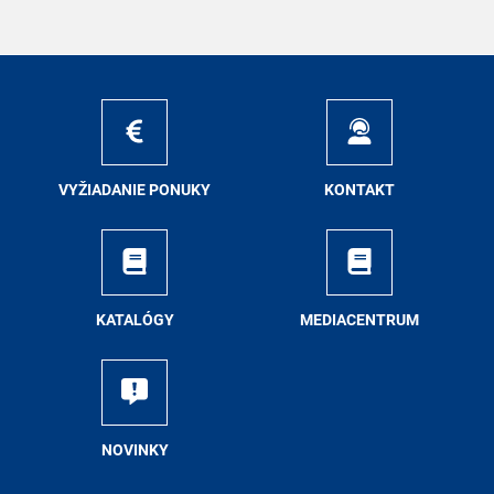
VY­ŽIA­DA­NIE PO­NU­KY
KON­TAKT
KA­TA­LÓ­GY
ME­DIA­CEN­TRUM
NO­VIN­KY